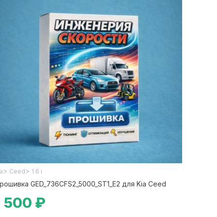
>
>
ia
Ceed
1.6 i
рошивка GED_736CFS2_5000_ST1_E2 для Kia Ceed
1 500 ₽