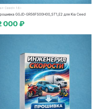
>
>
ia
Ceed
1.6 i
рошивка GGJD-GR56FS00H00_ST1_E2 для Kia Ceed
2 000 ₽