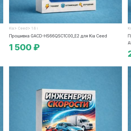
>
>
Kia
Ceed
1.6 i
K
Прошивка GACD-HS66QSC1C00_E2 для Kia Ceed
П
д
1 500 ₽