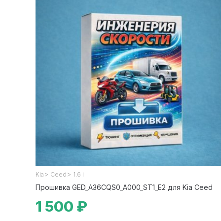
>
>
Kia
Ceed
1.6 i
Прошивка GED_A36CQS0_A000_ST1_E2 для Kia Ceed
1 500 ₽