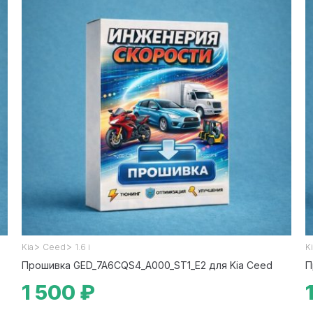
>
>
Kia
Ceed
1.6 i
K
Прошивка GED_7A6CQS4_A000_ST1_E2 для Kia Ceed
П
1 500 ₽