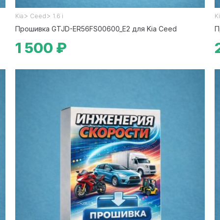
>
>
Kia
Ceed
1.6 i
K
Прошивка GTJD-ER56FS00600_E2 для Kia Ceed
П
1 500 ₽