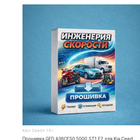
>
>
Kia
Ceed
1.6 i
Прошивка GED A36CFS0_5000_ST1_E2 для Kia Ceed