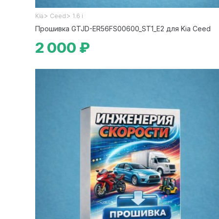
>
>
Kia
Ceed
1.6 i
Прошивка GTJD-ER56FS00600_ST1_E2 для Kia Ceed
2 000 ₽