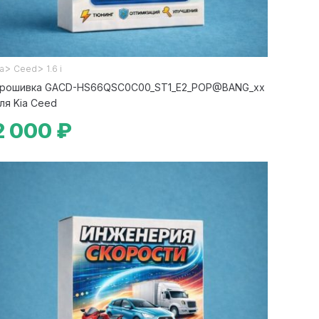
>
>
ia
Ceed
1.6 i
рошивка GACD-HS66QSC0C00_ST1_E2_POP@BANG_xx
ля Kia Ceed
2 000 ₽