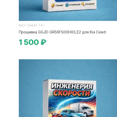
>
>
Kia
Ceed
1.6 i
Прошивка GGJD-GR56FS00H00_E2 для Kia Ceed
1 500 ₽