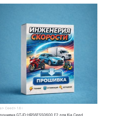
>
>
ia
Ceed
1.6 i
рошивка GTJD-HR56FSS0600_E2 для Kia Ceed