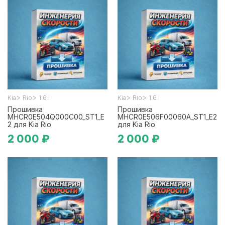
>
>
>
>
Kia
Rio
1.6 i
Kia
Rio
1.6 i
Прошивка
Прошивка
MHCR0E504Q000C00_ST1_E
MHCR0E506F00060A_ST1_E2
2 для Kia Rio
для Kia Rio
2 000 ₽
2 000 ₽