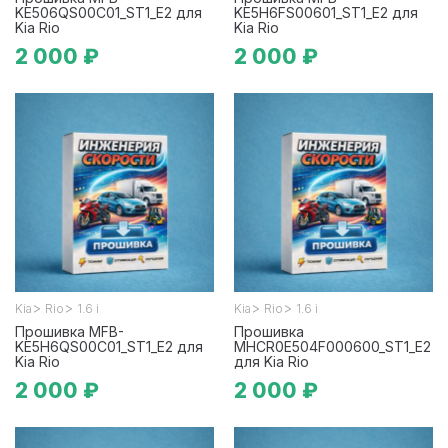
KE506QS00C01_ST1_E2 для
KE5H6FS00601_ST1_E2 для
Kia Rio
Kia Rio
2 000 ₽
2 000 ₽
>
>
>
>
Kia
Rio
1.6 i
Kia
Rio
1.6 i
Прошивка MFB-
Прошивка
KE5H6QS00C01_ST1_E2 для
MHCR0E504F000600_ST1_E2
Kia Rio
для Kia Rio
2 000 ₽
2 000 ₽