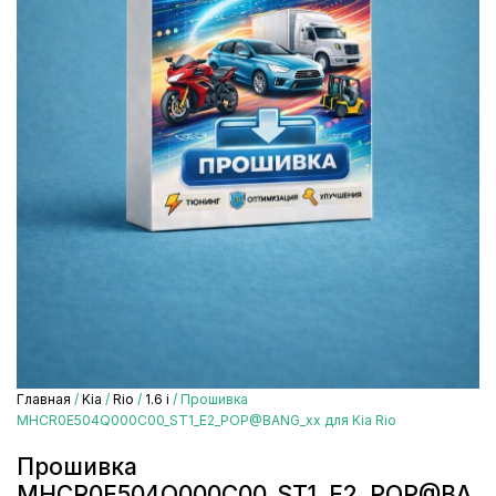
Главная
/
Kia
/
Rio
/
1.6 i
/ Прошивка
MHCR0E504Q000C00_ST1_E2_POP@BANG_xx для Kia Rio
Прошивка
MHCR0E504Q000C00_ST1_E2_POP@BA