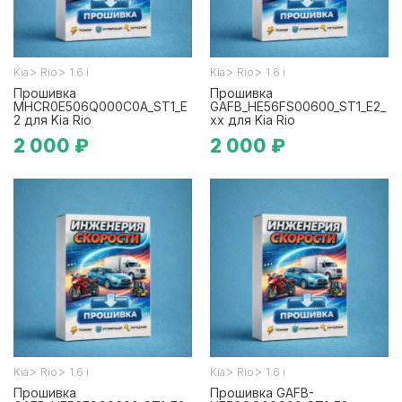
>
>
>
>
Kia
Rio
1.6 i
Kia
Rio
1.6 i
Прошивка
Прошивка
MHCR0E506Q000C0A_ST1_E
GAFB_HE56FS00600_ST1_E2_
2 для Kia Rio
xx для Kia Rio
2 000 ₽
2 000 ₽
>
>
>
>
Kia
Rio
1.6 i
Kia
Rio
1.6 i
Прошивка
Прошивка GAFB-