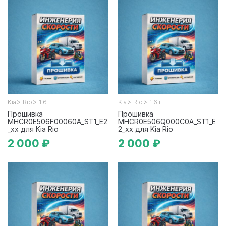
>
>
>
>
Kia
Rio
1.6 i
Kia
Rio
1.6 i
Прошивка
Прошивка
MHCR0E506F00060A_ST1_E2
MHCR0E506Q000C0A_ST1_E
_xx для Kia Rio
2_xx для Kia Rio
2 000 ₽
2 000 ₽