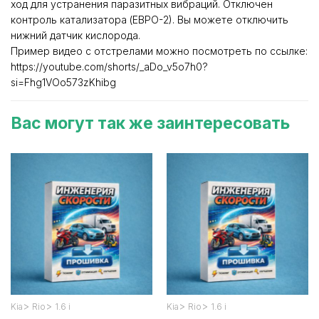
ход для устранения паразитных вибраций. Отключен
контроль катализатора (ЕВРО-2). Вы можете отключить
нижний датчик кислорода.
Пример видео с отстрелами можно посмотреть по ссылке:
https://youtube.com/shorts/_aDo_v5o7h0?
si=Fhg1VOo573zKhibg
Вас могут так же заинтересовать
>
>
>
>
Kia
Rio
1.6 i
Kia
Rio
1.6 i