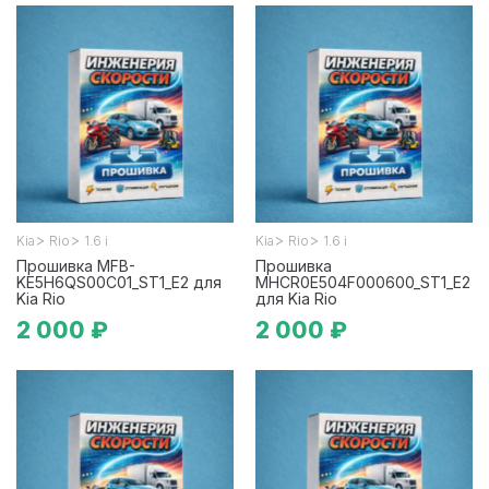
>
>
>
>
Kia
Rio
1.6 i
Kia
Rio
1.6 i
Прошивка MFB-
Прошивка
KE5H6QS00C01_ST1_E2 для
MHCR0E504F000600_ST1_E2
Kia Rio
для Kia Rio
2 000 ₽
2 000 ₽