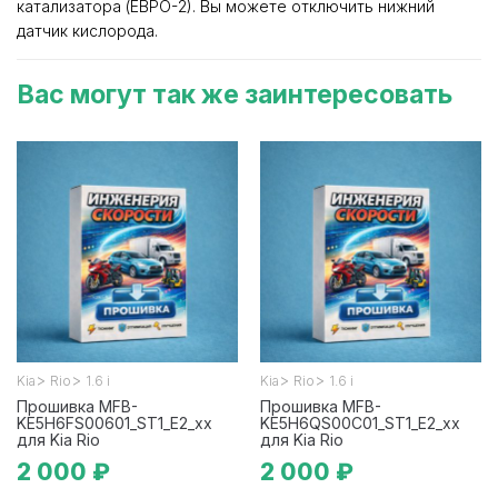
катализатора (ЕВРО-2). Вы можете отключить нижний
датчик кислорода.
Вас могут так же заинтересовать
>
>
>
>
Kia
Rio
1.6 i
Kia
Rio
1.6 i
Прошивка MFB-
Прошивка MFB-
KE5H6FS00601_ST1_E2_xx
KE5H6QS00C01_ST1_E2_xx
для Kia Rio
для Kia Rio
2 000 ₽
2 000 ₽