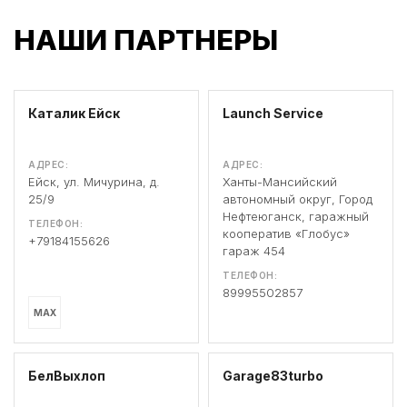
НАШИ ПАРТНЕРЫ
Каталик Ейск
Launch Service
АДРЕС:
АДРЕС:
Ейск, ул. Мичурина, д.
Ханты-Мансийский
25/9
автономный округ, Город
Нефтеюганск, гаражный
ТЕЛЕФОН:
кооператив «Глобус»
+79184155626
гараж 454
ТЕЛЕФОН:
89995502857
MAX
БелВыхлоп
Garage83turbo