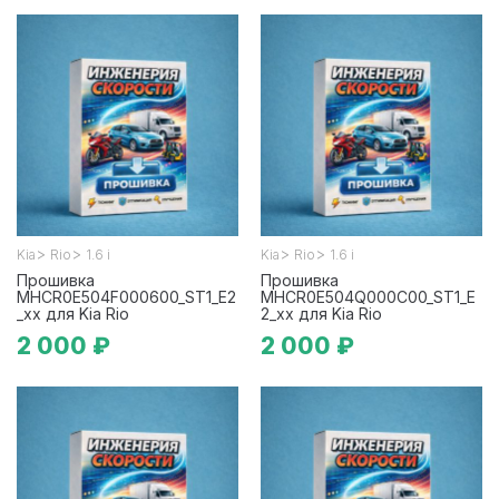
>
>
>
>
Kia
Rio
1.6 i
Kia
Rio
1.6 i
Прошивка
Прошивка
MHCR0E504F000600_ST1_E2
MHCR0E504Q000C00_ST1_E
_xx для Kia Rio
2_xx для Kia Rio
2 000 ₽
2 000 ₽