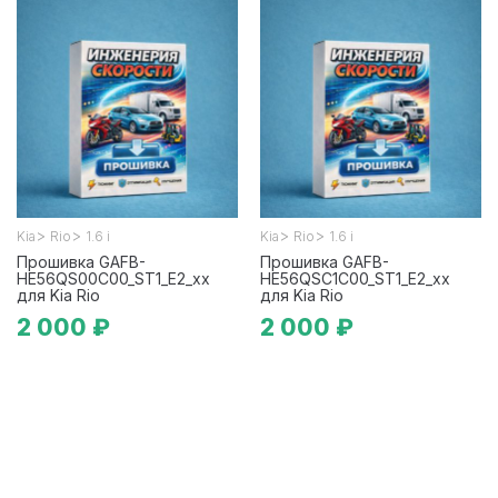
>
>
>
>
Kia
Rio
1.6 i
Kia
Rio
1.6 i
Прошивка GAFB-
Прошивка GAFB-
HE56QS00C00_ST1_E2_xx
HE56QSC1C00_ST1_E2_xx
для Kia Rio
для Kia Rio
2 000 ₽
2 000 ₽