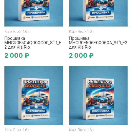
>
>
>
>
Kia
Rio
1.6 i
Kia
Rio
1.6 i
Прошивка
Прошивка
MHCR0E504Q000C00_ST1_E
MHCR0E506F00060A_ST1_E2
2 для Kia Rio
для Kia Rio
2 000 ₽
2 000 ₽
>
>
>
>
Kia
Rio
1.6 i
Kia
Rio
1.6 i