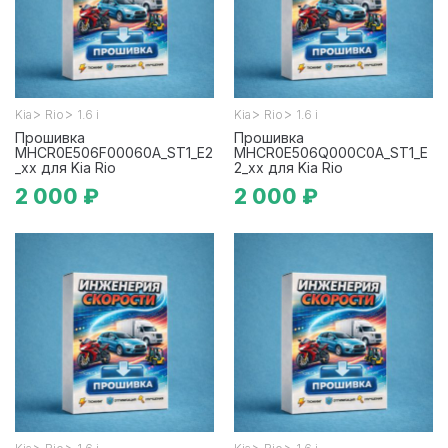
>
>
>
>
Kia
Rio
1.6 i
Kia
Rio
1.6 i
Прошивка
Прошивка
MHCR0E506F00060A_ST1_E2
MHCR0E506Q000C0A_ST1_E
_xx для Kia Rio
2_xx для Kia Rio
2 000 ₽
2 000 ₽
>
>
>
>