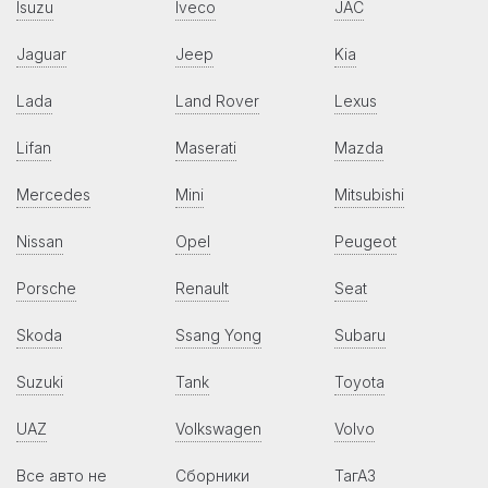
Isuzu
Iveco
JAC
Jaguar
Jeep
Kia
Lada
Land Rover
Lexus
Lifan
Maserati
Mazda
Mercedes
Mini
Mitsubishi
Nissan
Opel
Peugeot
Porsche
Renault
Seat
Skoda
Ssang Yong
Subaru
Suzuki
Tank
Toyota
UAZ
Volkswagen
Volvo
Все авто не
Сборники
ТагАЗ