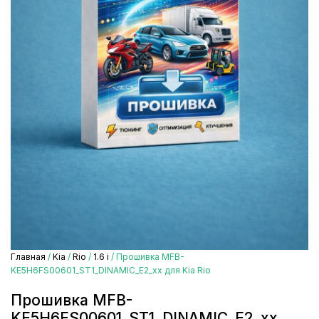
Главная
/
Kia
/
Rio
/
1.6 i
/ Прошивка MFB-
KE5H6FS00601_ST1_DINAMIC_E2_xx для Kia Rio
Прошивка MFB-
KE5H6FS00601_ST1_DINAMIC_E2_xx