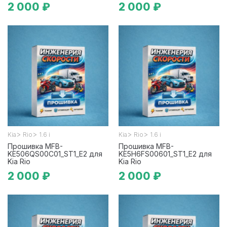
2 000 ₽
2 000 ₽
>
>
>
>
Kia
Rio
1.6 i
Kia
Rio
1.6 i
Прошивка MFB-
Прошивка MFB-
KE506QS00C01_ST1_E2 для
KE5H6FS00601_ST1_E2 для
Kia Rio
Kia Rio
2 000 ₽
2 000 ₽