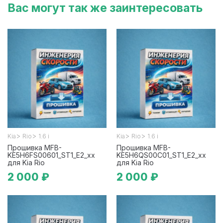
Вас могут так же заинтересовать
>
>
>
>
Kia
Rio
1.6 i
Kia
Rio
1.6 i
Прошивка MFB-
Прошивка MFB-
KE5H6FS00601_ST1_E2_xx
KE5H6QS00C01_ST1_E2_xx
для Kia Rio
для Kia Rio
2 000 ₽
2 000 ₽