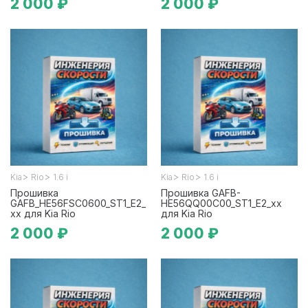
2 000 ₽
2 000 ₽
>
>
>
>
Kia
Rio
1.6 i
Kia
Rio
1.6 i
Прошивка
Прошивка GAFB-
GAFB_HE56FSC0600_ST1_E2_
HE56QQ00C00_ST1_E2_xx
xx для Kia Rio
для Kia Rio
2 000 ₽
2 000 ₽