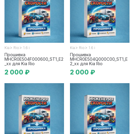
>
>
>
>
Kia
Rio
1.6 i
Kia
Rio
1.6 i
Прошивка
Прошивка
MHCR0E504F000600_ST1_E2
MHCR0E504Q000C00_ST1_E
_xx для Kia Rio
2_xx для Kia Rio
2 000 ₽
2 000 ₽