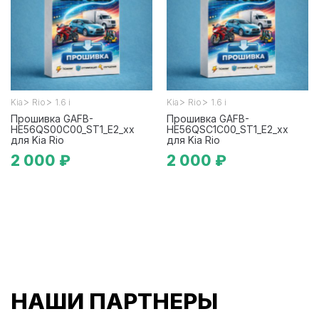
>
>
>
>
Kia
Rio
1.6 i
Kia
Rio
1.6 i
Прошивка GAFB-
Прошивка GAFB-
HE56QS00C00_ST1_E2_xx
HE56QSC1C00_ST1_E2_xx
для Kia Rio
для Kia Rio
2 000 ₽
2 000 ₽
НАШИ ПАРТНЕРЫ