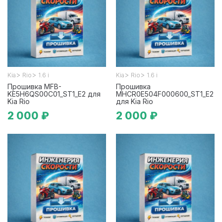
>
>
>
>
Kia
Rio
1.6 i
Kia
Rio
1.6 i
Прошивка MFB-
Прошивка
KE5H6QS00C01_ST1_E2 для
MHCR0E504F000600_ST1_E2
Kia Rio
для Kia Rio
2 000 ₽
2 000 ₽