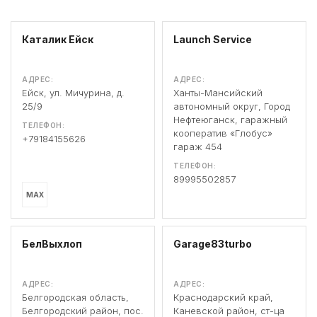
Каталик Ейск
Launch Service
АДРЕС:
АДРЕС:
Ейск, ул. Мичурина, д.
Ханты-Мансийский
25/9
автономный округ, Город
Нефтеюганск, гаражный
ТЕЛЕФОН:
кооператив «Глобус»
+79184155626
гараж 454
ТЕЛЕФОН:
89995502857
MAX
БелВыхлоп
Garage83turbo
АДРЕС:
АДРЕС:
Белгородская область,
Краснодарский край,
Белгородский район, пос.
Каневской район, ст-ца