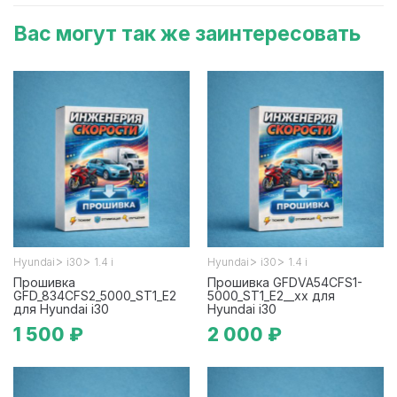
Вас могут так же заинтересовать
>
>
>
>
Hyundai
i30
1.4 i
Hyundai
i30
1.4 i
Прошивка
Прошивка GFDVA54CFS1-
GFD_834CFS2_5000_ST1_E2
5000_ST1_E2__xx для
для Hyundai i30
Hyundai i30
1 500 ₽
2 000 ₽