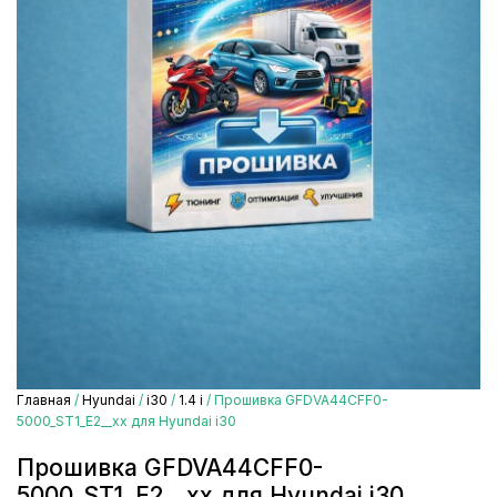
Главная
/
Hyundai
/
i30
/
1.4 i
/ Прошивка GFDVA44CFF0-
5000_ST1_E2__xx для Hyundai i30
Прошивка GFDVA44CFF0-
5000_ST1_E2__xx для Hyundai i30