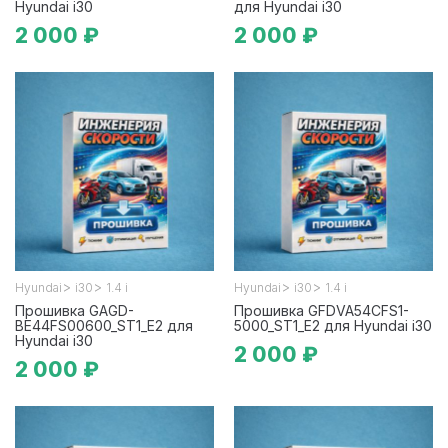
Hyundai i30
для Hyundai i30
2 000 ₽
2 000 ₽
>
>
>
>
Hyundai
i30
1.4 i
Hyundai
i30
1.4 i
Прошивка GAGD-
Прошивка GFDVA54CFS1-
BE44FS00600_ST1_E2 для
5000_ST1_E2 для Hyundai i30
Hyundai i30
2 000 ₽
2 000 ₽