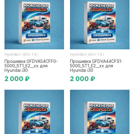
>
>
>
>
Hyundai
i30
1.4 i
Hyundai
i30
1.4 i
Прошивка GFDVA54CFF0-
Прошивка GFDVA44CFS1-
5000_ST1_E2__xx для
5000_ST1_E2__xx для
Hyundai i30
Hyundai i30
2 000 ₽
2 000 ₽