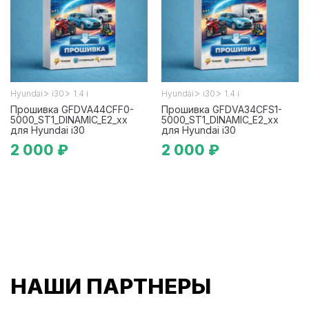
>
>
>
>
Hyundai
i30
1.4 i
Hyundai
i30
1.4 i
Прошивка GFDVA44CFF0-
Прошивка GFDVA34CFS1-
5000_ST1_DINAMIC_E2_xx
5000_ST1_DINAMIC_E2_xx
для Hyundai i30
для Hyundai i30
2 000 ₽
2 000 ₽
НАШИ ПАРТНЕРЫ