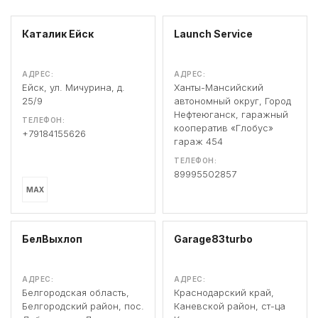
Каталик Ейск
Launch Service
АДРЕС:
АДРЕС:
Ейск, ул. Мичурина, д.
Ханты-Мансийский
25/9
автономный округ, Город
Нефтеюганск, гаражный
ТЕЛЕФОН:
кооператив «Глобус»
+79184155626
гараж 454
ТЕЛЕФОН:
89995502857
MAX
БелВыхлоп
Garage83turbo
АДРЕС:
АДРЕС:
Белгородская область,
Краснодарский край,
Белгородский район, пос.
Каневской район, ст-ца