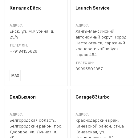
Каталик Ейск
Launch Service
АДРЕС:
АДРЕС:
Ейск, ул. Мичурина, д.
Ханты-Мансийский
25/9
автономный округ, Город
Нефтеюганск, гаражный
ТЕЛЕФОН:
кооператив «Глобус»
+79184155626
гараж 454
ТЕЛЕФОН:
89995502857
MAX
БелВыхлоп
Garage83turbo
АДРЕС:
АДРЕС:
Белгородская область,
Краснодарский край,
Белгородский район, пос.
Каневской район, ст-ца
Дубовое, ул. Лунная, д.
Каневская, ул.
4Г
Чигиринская, д. 83