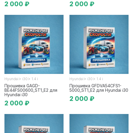
2 000 ₽
2 000 ₽
>
>
>
>
Hyundai
i30
1.4 i
Hyundai
i30
1.4 i
Прошивка GAGD-
Прошивка GFDVA54CFS1-
BE44FS00600_ST1_E2 для
5000_ST1_E2 для Hyundai i30
Hyundai i30
2 000 ₽
2 000 ₽