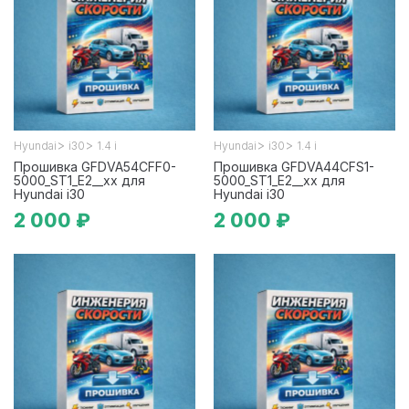
>
>
>
>
Hyundai
i30
1.4 i
Hyundai
i30
1.4 i
Прошивка GFDVA54CFF0-
Прошивка GFDVA44CFS1-
5000_ST1_E2__xx для
5000_ST1_E2__xx для
Hyundai i30
Hyundai i30
2 000 ₽
2 000 ₽