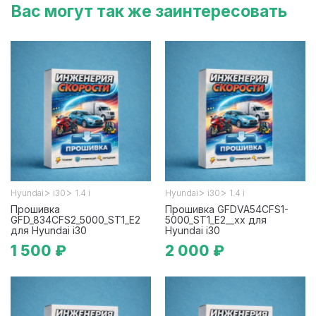
Вас могут так же заинтересовать
>
>
>
>
Hyundai
i30
1.4 i
Hyundai
i30
1.4 i
Прошивка
Прошивка GFDVA54CFS1-
GFD_834CFS2_5000_ST1_E2
5000_ST1_E2__xx для
для Hyundai i30
Hyundai i30
1 500 ₽
2 000 ₽