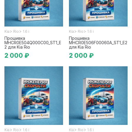
>
>
>
>
Kia
Rio
1.6 i
Kia
Rio
1.6 i
Прошивка
Прошивка
MHCR0E504Q000C00_ST1_E
MHCR0E506F00060A_ST1_E2
2 для Kia Rio
для Kia Rio
2 000 ₽
2 000 ₽
>
>
>
>
Kia
Rio
1.6 i
Kia
Rio
1.6 i