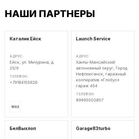
НАШИ ПАРТНЕРЫ
Каталик Ейск
Launch Service
АДРЕС:
АДРЕС:
Ейск, ул. Мичурина, д.
Ханты-Мансийский
25/9
автономный округ, Город
Нефтеюганск, гаражный
ТЕЛЕФОН:
кооператив «Глобус»
+79184155626
гараж 454
ТЕЛЕФОН:
89995502857
MAX
БелВыхлоп
Garage83turbo