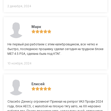
2 декабря, 2024
Марк
Не первый раз работаем с этим калибровщиком, все четко и
быстро, последнюю прошивку сделал сегодня на трудном блоке
ME7.4.5 PSA, сделана была под КТАГ.
10 ноября, 2024
Елисей
Спасибо Денису огромное! Приехал на репрог УАЗ Профи 2024
года, блок AECS, с жалобой на плохую тягу авто, на ХХ неровно
работал двс. После прошивки авто, через пару дней, отзвонился