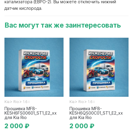
катализатора (ЕВРО-2). Вы можете отключить нижний
датчик кислорода.
Вас могут так же заинтересовать
>
>
>
>
Kia
Rio
1.6 i
Kia
Rio
1.6 i
Прошивка MFB-
Прошивка MFB-
KE5H6FS00601_ST1_E2_xx
KE5H6QS00C01_ST1_E2_xx
для Kia Rio
для Kia Rio
2 000 ₽
2 000 ₽