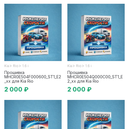
>
>
>
>
Kia
Rio
1.6 i
Kia
Rio
1.6 i
Прошивка
Прошивка
MHCR0E504F000600_ST1_E2
MHCR0E504Q000C00_ST1_E
_xx для Kia Rio
2_xx для Kia Rio
2 000 ₽
2 000 ₽