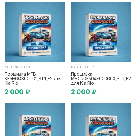
>
>
>
>
Kia
Rio
1.6 i
Kia
Rio
1.6 i
Прошивка MFB-
Прошивка
KE5H6QS00C01_ST1_E2 для
MHCR0E504F000600_ST1_E2
Kia Rio
для Kia Rio
2 000 ₽
2 000 ₽