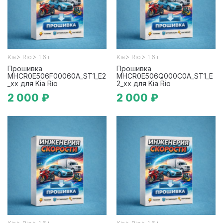
>
>
>
>
Kia
Rio
1.6 i
Kia
Rio
1.6 i
Прошивка
Прошивка
MHCR0E506F00060A_ST1_E2
MHCR0E506Q000C0A_ST1_E
_xx для Kia Rio
2_xx для Kia Rio
2 000 ₽
2 000 ₽
>
>
>
>