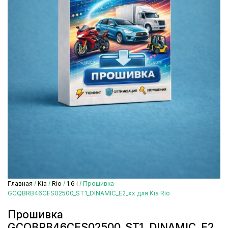
Главная
/
Kia
/
Rio
/
1.6 i
/ Прошивка
GCQBRB46CFS02500_ST1_DINAMIC_E2_xx для Kia Rio
Прошивка
GCQBRB46CFS02500_ST1_DINAMIC_E2_