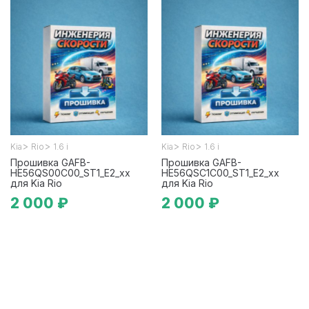
>
>
>
>
Kia
Rio
1.6 i
Kia
Rio
1.6 i
Прошивка GAFB-
Прошивка GAFB-
HE56QS00C00_ST1_E2_xx
HE56QSC1C00_ST1_E2_xx
для Kia Rio
для Kia Rio
2 000 ₽
2 000 ₽