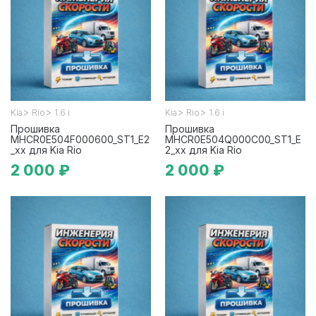
>
>
>
>
Kia
Rio
1.6 i
Kia
Rio
1.6 i
Прошивка
Прошивка
MHCR0E504F000600_ST1_E2
MHCR0E504Q000C00_ST1_E
_xx для Kia Rio
2_xx для Kia Rio
2 000 ₽
2 000 ₽