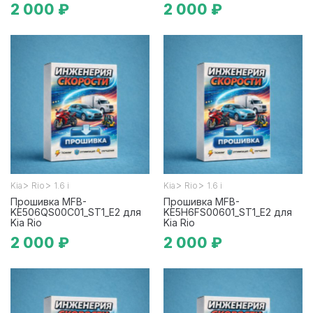
2 000 ₽
2 000 ₽
>
>
>
>
Kia
Rio
1.6 i
Kia
Rio
1.6 i
Прошивка MFB-
Прошивка MFB-
KE506QS00C01_ST1_E2 для
KE5H6FS00601_ST1_E2 для
Kia Rio
Kia Rio
2 000 ₽
2 000 ₽