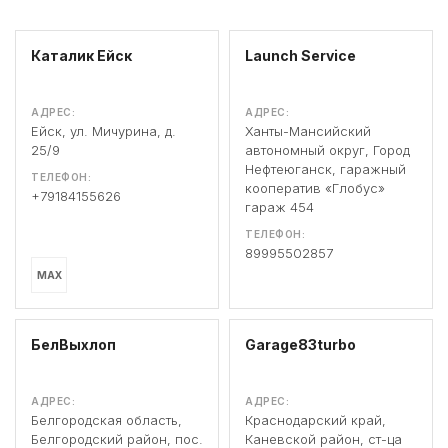
Каталик Ейск
Launch Service
АДРЕС:
АДРЕС:
Ейск, ул. Мичурина, д.
Ханты-Мансийский
25/9
автономный округ, Город
Нефтеюганск, гаражный
ТЕЛЕФОН:
кооператив «Глобус»
+79184155626
гараж 454
ТЕЛЕФОН:
89995502857
MAX
БелВыхлоп
Garage83turbo
АДРЕС:
АДРЕС:
Белгородская область,
Краснодарский край,
Белгородский район, пос.
Каневской район, ст-ца