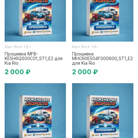
>
>
>
>
Kia
Rio
1.6 i
Kia
Rio
1.6 i
Прошивка MFB-
Прошивка
KE5H6QS00C01_ST1_E2 для
MHCR0E504F000600_ST1_E2
Kia Rio
для Kia Rio
2 000 ₽
2 000 ₽