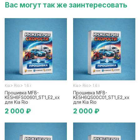
Вас могут так же заинтересовать
>
>
>
>
Kia
Rio
1.6 i
Kia
Rio
1.6 i
Прошивка MFB-
Прошивка MFB-
KE5H6FS00601_ST1_E2_xx
KE5H6QS00C01_ST1_E2_xx
для Kia Rio
для Kia Rio
2 000 ₽
2 000 ₽