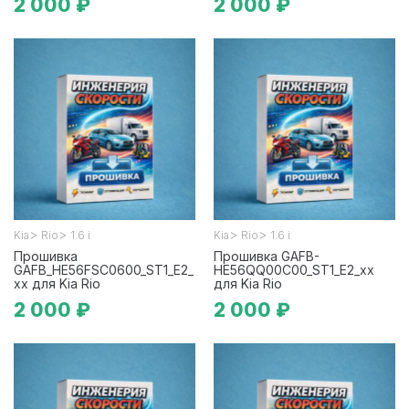
2 000 ₽
2 000 ₽
>
>
>
>
Kia
Rio
1.6 i
Kia
Rio
1.6 i
Прошивка
Прошивка GAFB-
GAFB_HE56FSC0600_ST1_E2_
HE56QQ00C00_ST1_E2_xx
xx для Kia Rio
для Kia Rio
2 000 ₽
2 000 ₽