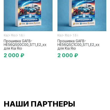
>
>
>
>
Kia
Rio
1.6 i
Kia
Rio
1.6 i
Прошивка GAFB-
Прошивка GAFB-
HE56QS00C00_ST1_E2_xx
HE56QSC1C00_ST1_E2_xx
для Kia Rio
для Kia Rio
2 000 ₽
2 000 ₽
НАШИ ПАРТНЕРЫ