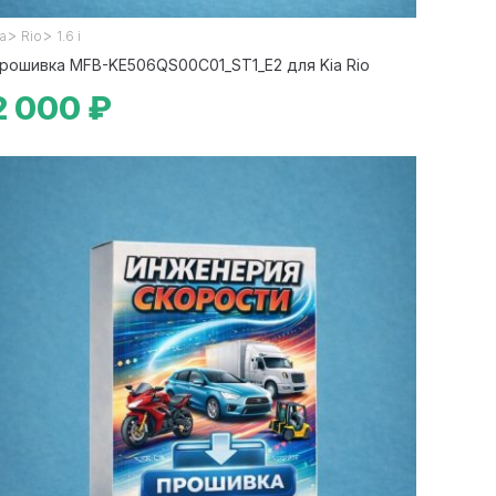
>
>
ia
Rio
1.6 i
рошивка MFB-KE506QS00C01_ST1_E2 для Kia Rio
2 000 ₽