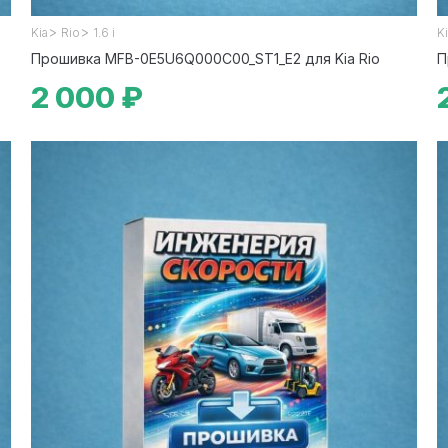
>
>
Kia
Rio
1.6 i
K
Прошивка MFB-0E5U6Q000C00_ST1_E2 для Kia Rio
П
2 000 ₽