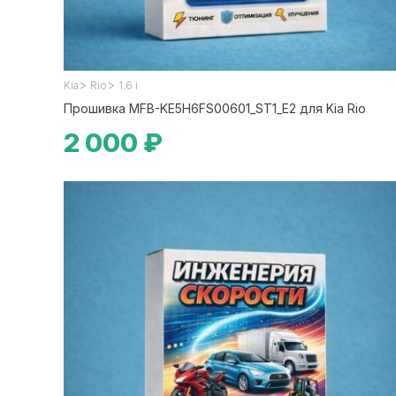
>
>
Kia
Rio
1.6 i
Прошивка MFB-KE5H6FS00601_ST1_E2 для Kia Rio
2 000 ₽