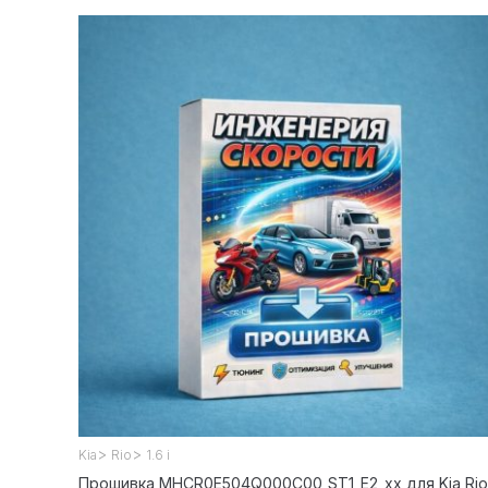
>
>
Kia
Rio
1.6 i
Прошивка MHCR0E504Q000C00_ST1_E2_xx для Kia Rio