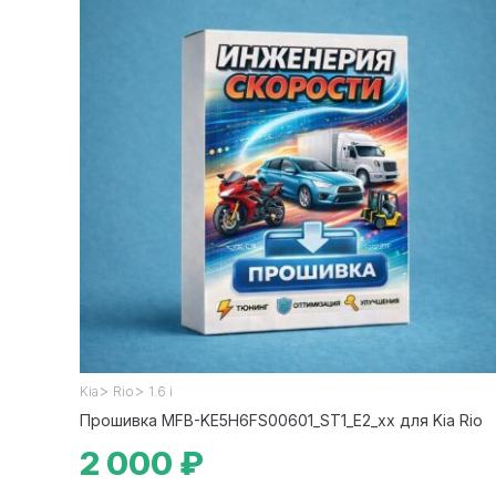
>
>
Kia
Rio
1.6 i
Прошивка MFB-KE5H6FS00601_ST1_E2_xx для Kia Rio
2 000 ₽