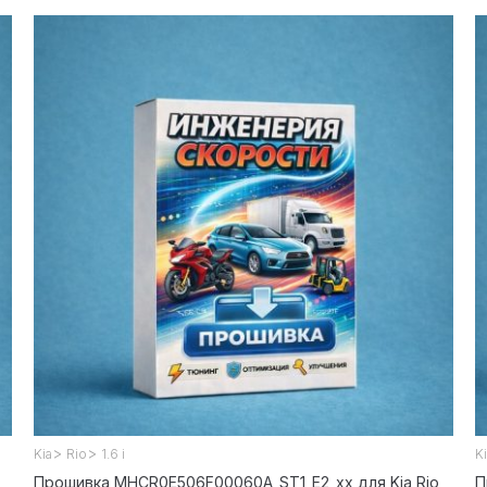
>
>
Kia
Rio
1.6 i
K
Прошивка MHCR0E506F00060A_ST1_E2_xx для Kia Rio
П