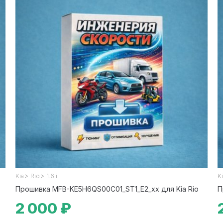
>
>
Kia
Rio
1.6 i
K
Прошивка MFB-KE5H6QS00C01_ST1_E2_xx для Kia Rio
П
2 000 ₽