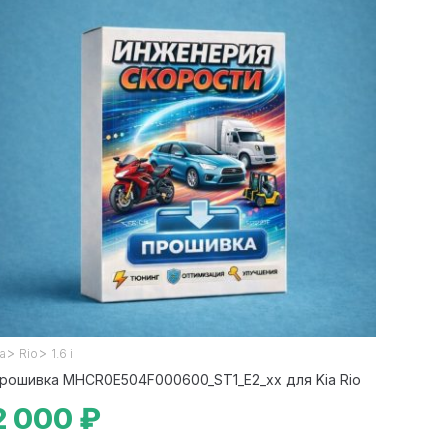
>
>
ia
Rio
1.6 i
рошивка MHCR0E504F000600_ST1_E2_xx для Kia Rio
2 000 ₽