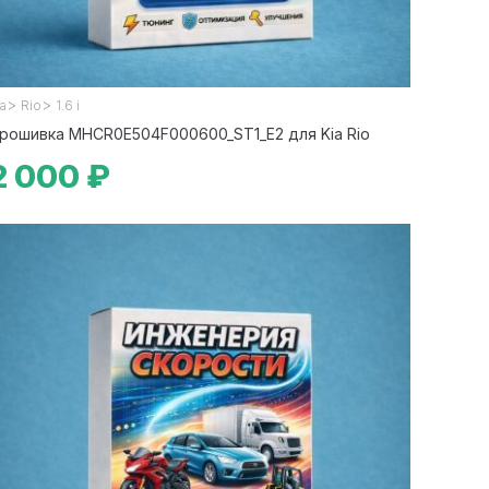
>
>
ia
Rio
1.6 i
рошивка MHCR0E504F000600_ST1_E2 для Kia Rio
2 000 ₽