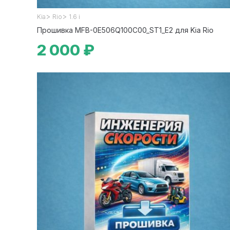
>
>
Kia
Rio
1.6 i
Прошивка MFB-0E506Q100C00_ST1_E2 для Kia Rio
2 000 ₽