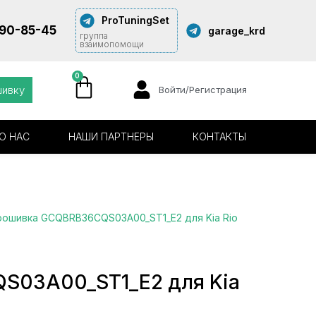
ProTuningSet
290-85-45
garage_krd
группа
взаимопомощи
0
шивку
Войти/Регистрация
О НАС
НАШИ ПАРТНЕРЫ
КОНТАКТЫ
рошивка GCQBRB36CQS03A00_ST1_E2 для Kia Rio
03A00_ST1_E2 для Kia