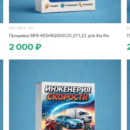
>
>
Kia
Rio
1.6 i
K
Прошивка MFB-KE5H6QS00C01_ST1_E2 для Kia Rio
П
2 000 ₽