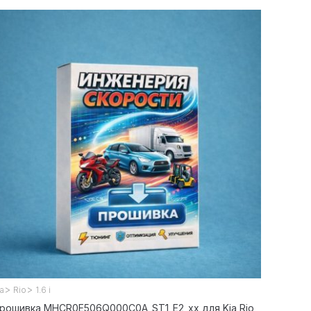
>
>
ia
Rio
1.6 i
рошивка MHCR0E506Q000C0A_ST1_E2_xx для Kia Rio