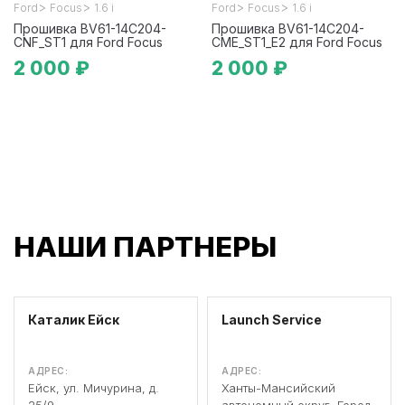
>
>
>
>
Ford
Focus
1.6 i
Ford
Focus
1.6 i
Прошивка BV61-14C204-
Прошивка BV61-14C204-
CNF_ST1 для Ford Focus
CME_ST1_E2 для Ford Focus
2 000 ₽
2 000 ₽
НАШИ ПАРТНЕРЫ
Каталик Ейск
Launch Service
АДРЕС:
АДРЕС:
Ейск, ул. Мичурина, д.
Ханты-Мансийский