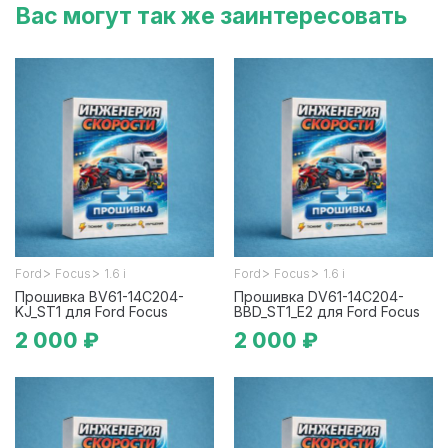
Вас могут так же заинтересовать
>
>
>
>
Ford
Focus
1.6 i
Ford
Focus
1.6 i
Прошивка BV61-14C204-
Прошивка DV61-14C204-
KJ_ST1 для Ford Focus
BBD_ST1_E2 для Ford Focus
2 000 ₽
2 000 ₽