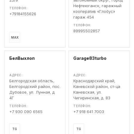
25/9
автономный округ, Город
Нефтеюганск, гаражный
ТЕЛЕФОН:
кооператив «Глобус»
+79184155626
гараж 454
ТЕЛЕФОН:
89995502857
MAX
БелВыхлоп
Garage83turbo
АДРЕС:
АДРЕС:
Белгородская область,
Краснодарский край,
Белгородский район, пос.
Каневской район, ст-ца
Дубовое, ул. Лунная, д.
Каневская, ул.
4Г
Чигиринская, д. 83
ТЕЛЕФОН:
ТЕЛЕФОН:
+7 930 090 6565
+7 918 641 7003
TG
TG