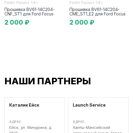
>
>
>
>
Ford
Focus
1.6 i
Ford
Focus
1.6 i
Прошивка BV61-14C204-
Прошивка BV61-14C204-
CNF_ST1 для Ford Focus
CME_ST1_E2 для Ford Focus
2 000 ₽
2 000 ₽
НАШИ ПАРТНЕРЫ
Каталик Ейск
Launch Service
АДРЕС:
АДРЕС:
Ейск, ул. Мичурина, д.
Ханты-Мансийский