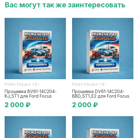
Вас могут так же заинтересовать
>
>
>
>
Ford
Focus
1.6 i
Ford
Focus
1.6 i
Прошивка BV61-14C204-
Прошивка DV61-14C204-
KJ_ST1 для Ford Focus
BBD_ST1_E2 для Ford Focus
2 000 ₽
2 000 ₽