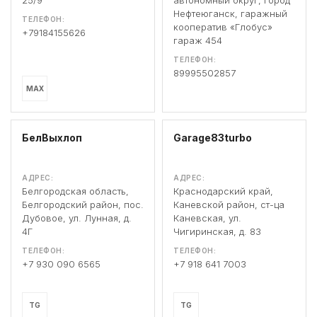
25/9
автономный округ, Город
Нефтеюганск, гаражный
ТЕЛЕФОН:
кооператив «Глобус»
+79184155626
гараж 454
ТЕЛЕФОН:
89995502857
MAX
БелВыхлоп
Garage83turbo
АДРЕС:
АДРЕС:
Белгородская область,
Краснодарский край,
Белгородский район, пос.
Каневской район, ст-ца
Дубовое, ул. Лунная, д.
Каневская, ул.
4Г
Чигиринская, д. 83
ТЕЛЕФОН:
ТЕЛЕФОН:
+7 930 090 6565
+7 918 641 7003
TG
TG