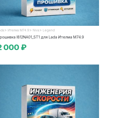
>
>
>
ada
Ителма М74.9
Niva
Legend
рошивка I812NA01_ST1 для Lada Ителма М74.9
2 000 ₽