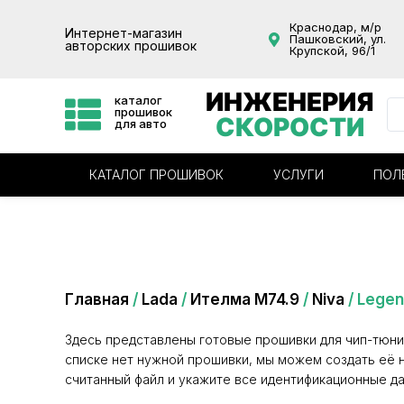
Краснодар, м/р
Интернет-магазин
Пашковский, ул.
авторских прошивок
Крупской, 96/1
ИНЖЕНЕРИЯ
каталог
прошивок
СКОРОСТИ
для авто
КАТАЛОГ ПРОШИВОК
УСЛУГИ
ПОЛ
Категория: Legend
Главная
/
Lada
/
Ителма М74.9
/
Niva
/ Lege
Здесь представлены готовые прошивки для чип-тюни
списке нет нужной прошивки, мы можем создать её н
считанный файл и укажите все идентификационные да