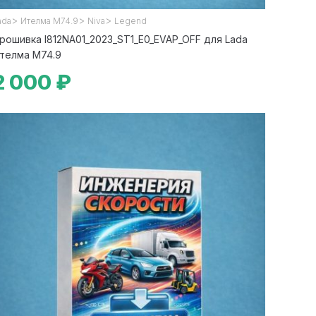
>
>
>
ada
Ителма М74.9
Niva
Legend
рошивка I812NA01_2023_ST1_E0_EVAP_OFF для Lada
телма М74.9
2 000 ₽