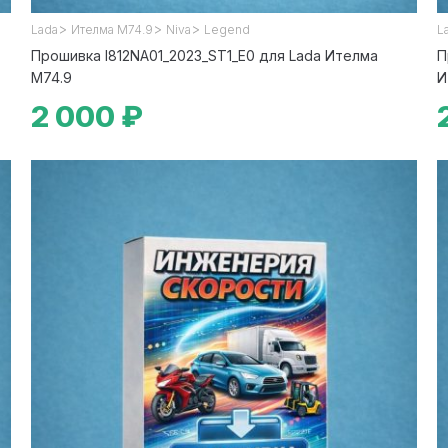
>
>
>
Lada
Ителма М74.9
Niva
Legend
L
Прошивка I812NA01_2023_ST1_E0 для Lada Ителма
П
М74.9
И
2 000 ₽