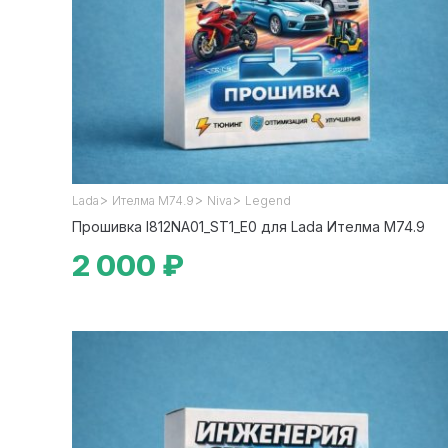
>
>
>
Lada
Ителма М74.9
Niva
Legend
Прошивка I812NA01_ST1_E0 для Lada Ителма М74.9
2 000 ₽