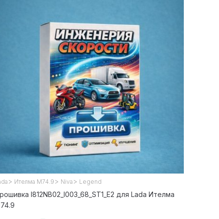
>
>
>
ada
Ителма М74.9
Niva
Legend
рошивка I812NB02_l003_68_ST1_E2 для Lada Ителма
74.9