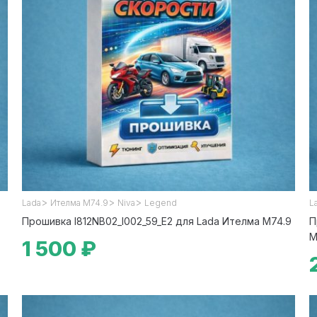
>
>
>
Lada
Ителма М74.9
Niva
Legend
L
Прошивка I812NB02_l002_59_E2 для Lada Ителма М74.9
П
М
1 500 ₽