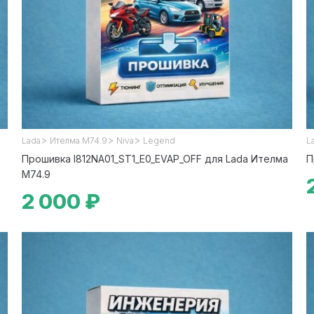
>
>
>
Lada
Ителма М74.9
Niva
Legend
L
Прошивка I812NA01_ST1_E0_EVAP_OFF для Lada Ителма
П
М74.9
2 000 ₽