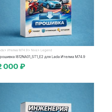
>
>
>
ada
Ителма М74.9
Niva
Legend
рошивка I812NA01_ST1_E2 для Lada Ителма М74.9
2 000 ₽