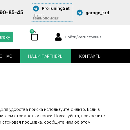
ProTuningSet
290-85-45
garage_krd
группа
взаимопомощи
0
шивку
Войти/Регистрация
О НАС
НАШИ ПАРТНЕРЫ
КОНТАКТЫ
Для удобства поиска используйте фильтр. Если в
читаем стоимость и сроки. Пожалуйста, прикрепите
о стоковая прошивка, сообщите нам об этом.