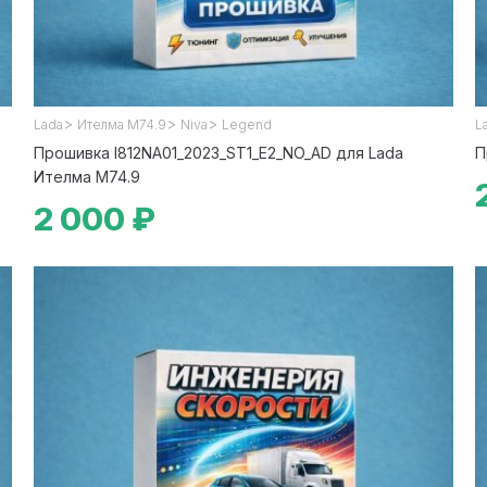
>
>
>
Lada
Ителма М74.9
Niva
Legend
L
Прошивка I812NA01_2023_ST1_E2_NO_AD для Lada
П
Ителма М74.9
2 000 ₽