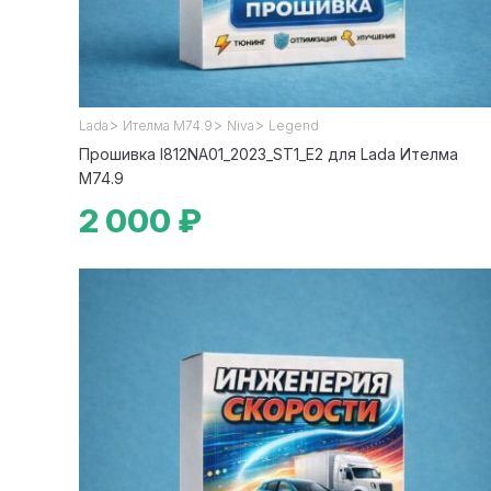
>
>
>
Lada
Ителма М74.9
Niva
Legend
Прошивка I812NA01_2023_ST1_E2 для Lada Ителма
М74.9
2 000 ₽