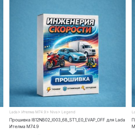
>
>
>
Lada
Ителма М74.9
Niva
Legend
L
Прошивка I812NB02_l003_68_ST1_E0_EVAP_OFF для Lada
П
Ителма М74.9
М