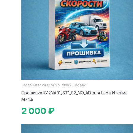
>
>
>
Lada
Ителма М74.9
Niva
Legend
Прошивка I812NA01_ST1_E2_NO_AD для Lada Ителма
М74.9
2 000 ₽