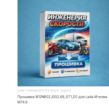
>
>
>
Lada
Ителма М74.9
Niva
Legend
Прошивка I812NB02_l003_68_ST1_E0 для Lada Ителма
М74.9