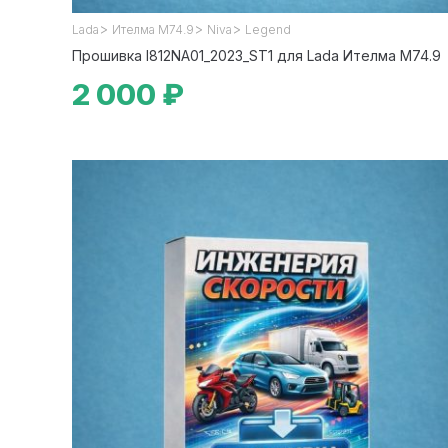
>
>
>
Lada
Ителма М74.9
Niva
Legend
Прошивка I812NA01_2023_ST1 для Lada Ителма М74.9
2 000 ₽