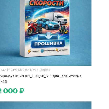
>
>
>
ada
Ителма М74.9
Niva
Legend
рошивка I812NB02_l003_68_ST1 для Lada Ителма
74.9
2 000 ₽