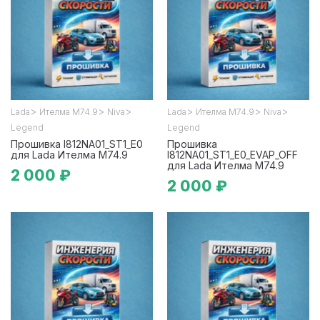
>
>
>
>
>
>
Lada
Ителма М74.9
Niva
Lada
Ителма М74.9
Niva
Legend
Legend
Прошивка I812NA01_ST1_E0
Прошивка
для Lada Ителма М74.9
I812NA01_ST1_E0_EVAP_OFF
для Lada Ителма М74.9
2 000 ₽
2 000 ₽