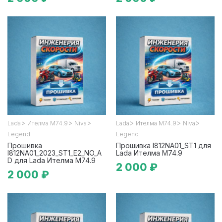
>
>
>
>
>
>
Lada
Ителма М74.9
Niva
Lada
Ителма М74.9
Niva
Legend
Legend
Прошивка
Прошивка I812NA01_ST1 для
I812NA01_2023_ST1_E2_NO_A
Lada Ителма М74.9
D для Lada Ителма М74.9
2 000 ₽
2 000 ₽