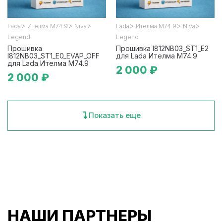
>
>
>
>
>
>
Lada
Ителма М74.9
Niva
Lada
Ителма М74.9
Niva
Legend
Legend
Прошивка
Прошивка I812NB03_ST1_E2
I812NB03_ST1_E0_EVAP_OFF
для Lada Ителма М74.9
для Lada Ителма М74.9
2 000 ₽
2 000 ₽
Показать еще
НАШИ ПАРТНЕРЫ