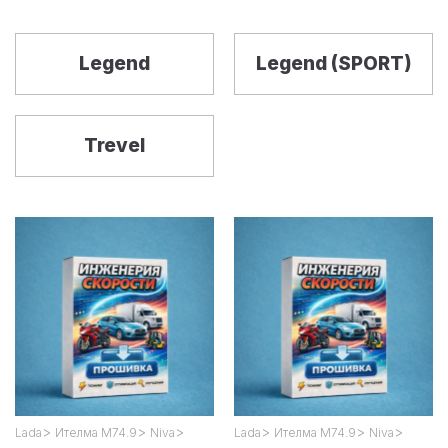
Legend
Legend (SPORT)
Trevel
>
>
>
>
>
>
Lada
Ителма М74.9
Niva
Lada
Ителма М74.9
Niva