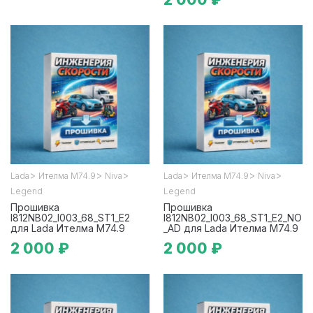
>
>
>
>
>
>
Lada
Ителма М74.9
Niva
Lada
Ителма М74.9
Niva
Legend
Legend
Прошивка
Прошивка
I812NB02_l003_68_ST1_E2
I812NB02_l003_68_ST1_E2_NO
для Lada Ителма М74.9
_AD для Lada Ителма М74.9
2 000 ₽
2 000 ₽