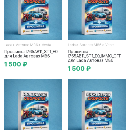
>
>
>
>
Lada
Автоваз М86
Vesta
Lada
Автоваз М86
Vesta
Прошивка I765AB11_ST1_E0
Прошивка
для Lada Автоваз М86
I765AB11_ST1_E0_IMMO_OFF
для Lada Автоваз М86
1 500 ₽
1 500 ₽