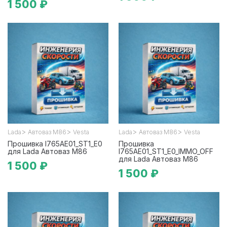
1 500 ₽
>
>
>
>
Lada
Автоваз М86
Vesta
Lada
Автоваз М86
Vesta
Прошивка I765AE01_ST1_E0
Прошивка
для Lada Автоваз М86
I765AE01_ST1_E0_IMMO_OFF
для Lada Автоваз М86
1 500 ₽
1 500 ₽