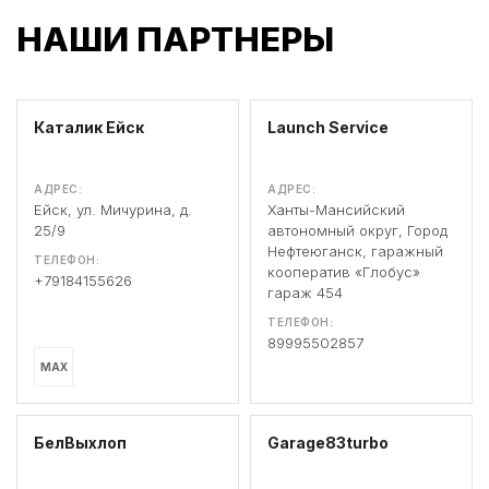
НАШИ ПАРТНЕРЫ
Каталик Ейск
Launch Service
АДРЕС:
АДРЕС:
Ейск, ул. Мичурина, д.
Ханты-Мансийский
25/9
автономный округ, Город
Нефтеюганск, гаражный
ТЕЛЕФОН:
кооператив «Глобус»
+79184155626
гараж 454
ТЕЛЕФОН:
89995502857
MAX
БелВыхлоп
Garage83turbo