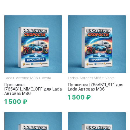
>
>
>
>
Lada
Автоваз М86
Vesta
Lada
Автоваз М86
Vesta
Прошивка
Прошивка I765AB11_ST1 для
I765AB11_IMMO_OFF для Lada
Lada Автоваз М86
Автоваз М86
1 500 ₽
1 500 ₽