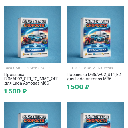
>
>
>
>
Lada
Автоваз М86
Vesta
Lada
Автоваз М86
Vesta
Прошивка
Прошивка I765AF02_ST1_E2
I765AF02_ST1_E0_IMMO_OFF
для Lada Автоваз М86
для Lada Автоваз М86
1 500 ₽
1 500 ₽