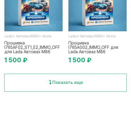
>
>
>
>
Lada
Автоваз М86
Vesta
Lada
Автоваз М86
Vesta
Прошивка
Прошивка
I765AF02_ST1_E2_IMMO_OFF
I765AG02_IMMO_OFF для
для Lada Автоваз М86
Lada Автоваз М86
1 500 ₽
1 500 ₽
Показать еще