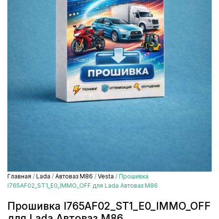
Главная
/
Lada
/
Автоваз М86
/
Vesta
/ Прошивка
I765AF02_ST1_E0_IMMO_OFF для Lada Автоваз М86
Прошивка I765AF02_ST1_E0_IMMO_OFF
для Lada Автоваз М86