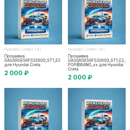
>
>
>
>
Hyundai
Creta
1.6 i
Hyundai
Creta
1.6 i
Прошивка
Прошивка
GAGSRGE56FS32600_ST1_E2
GAGSRGE56FS32600_ST1_E2_
для Hyundai Creta
POP@BANG_xx для Hyundai
Creta
2 000 ₽
2 000 ₽