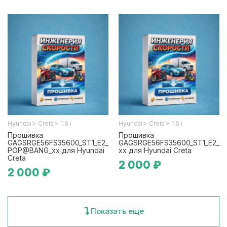
>
>
>
>
Hyundai
Creta
1.6 i
Hyundai
Creta
1.6 i
Прошивка
Прошивка
GAGSRGE56FS35600_ST1_E2_
GAGSRGE56FS35600_ST1_E2_
POP@BANG_xx для Hyundai
xx для Hyundai Creta
Creta
2 000 ₽
2 000 ₽
Показать еще