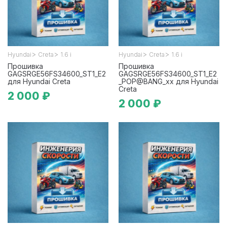
>
>
>
>
Hyundai
Creta
1.6 i
Hyundai
Creta
1.6 i
Прошивка
Прошивка
GAGSRGE56FS34600_ST1_E2
GAGSRGE56FS34600_ST1_E2
для Hyundai Creta
_POP@BANG_xx для Hyundai
Creta
2 000 ₽
2 000 ₽