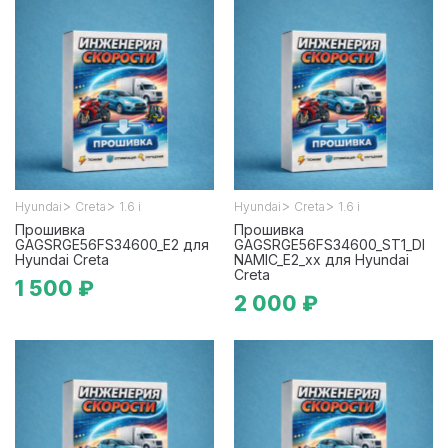
>
>
>
>
Hyundai
Creta
1.6 i
Hyundai
Creta
1.6 i
Прошивка
Прошивка
GAGSRGE56FS34600_E2 для
GAGSRGE56FS34600_ST1_DI
Hyundai Creta
NAMIC_E2_xx для Hyundai
Creta
1 500 ₽
2 000 ₽