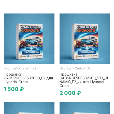
>
>
>
>
Hyundai
Creta
1.6 i
Hyundai
Creta
1.6 i
Прошивка
Прошивка
GAGSRGE56FS32600_E2 для
GAGSRGE56FS32600_ST1_DI
Hyundai Creta
NAMIC_E2_xx для Hyundai
Creta
1 500 ₽
2 000 ₽