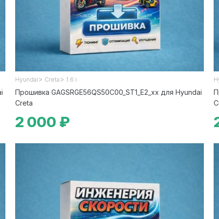
>
>
Hyundai
Creta
1.6 i
H
i
Прошивка GAGSRGE56QS50C00_ST1_E2_xx для Hyundai
П
Creta
C
2 000 ₽