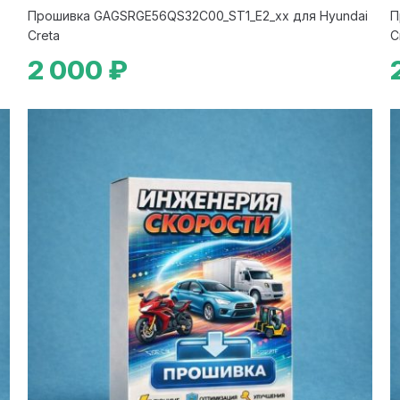
Прошивка GAGSRGE56QS32C00_ST1_E2_xx для Hyundai
П
Creta
C
2 000 ₽