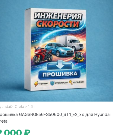
>
>
yundai
Creta
1.6 i
рошивка GAGSRGE56FS50600_ST1_E2_xx для Hyundai
reta
2 000 ₽