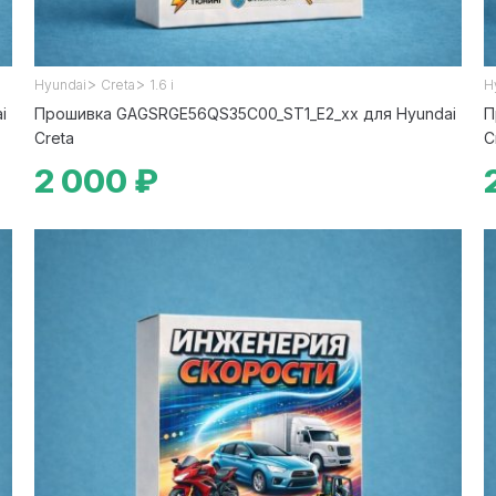
>
>
Hyundai
Creta
1.6 i
H
i
Прошивка GAGSRGE56QS35C00_ST1_E2_xx для Hyundai
П
Creta
C
2 000 ₽