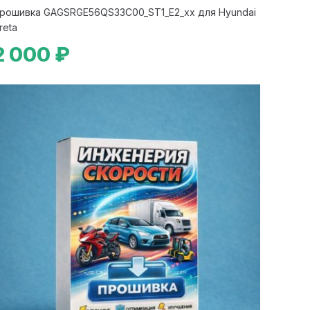
рошивка GAGSRGE56QS33C00_ST1_E2_xx для Hyundai
reta
2 000 ₽