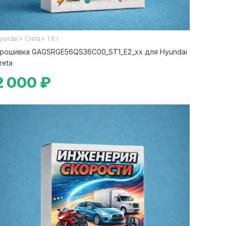
>
>
yundai
Creta
1.6 i
рошивка GAGSRGE56QS36C00_ST1_E2_xx для Hyundai
reta
2 000 ₽