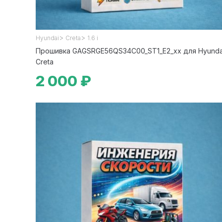
>
>
Hyundai
Creta
1.6 i
Прошивка GAGSRGE56QS34C00_ST1_E2_xx для Hyunda
Creta
2 000 ₽