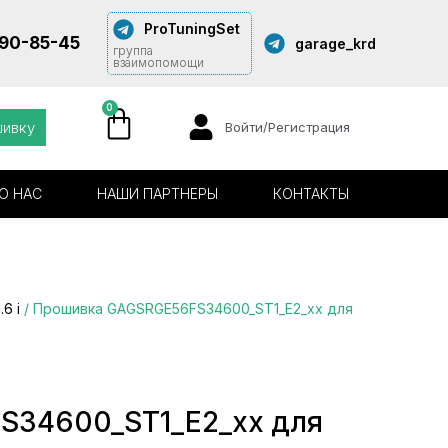
ProTuningSet
290-85-45
garage_krd
группа
взаимопомощи
0
шивку
Войти/Регистрация
О НАС
НАШИ ПАРТНЕРЫ
КОНТАКТЫ
1.6 i
/ Прошивка GAGSRGE56FS34600_ST1_E2_xx для
34600_ST1_E2_xx для