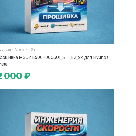
>
>
yundai
Creta
1.6 i
рошивка MSU21E506F000601_ST1_E2_xx для Hyundai
reta
2 000 ₽