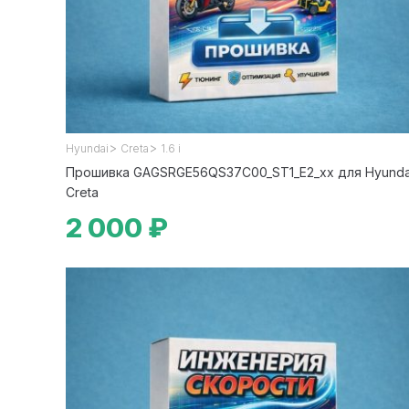
>
>
Hyundai
Creta
1.6 i
Прошивка GAGSRGE56QS37C00_ST1_E2_xx для Hyunda
Creta
2 000 ₽