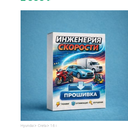
>
>
Hyundai
Creta
1.6 i