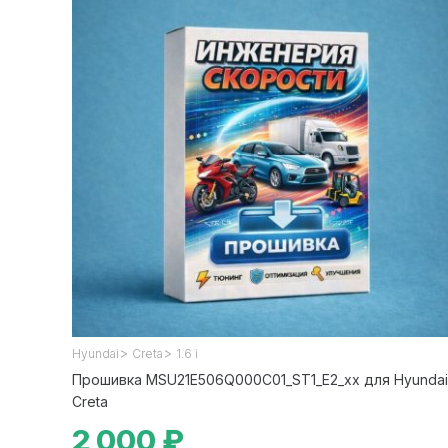
>
>
Hyundai
Creta
1.6 i
Прошивка MSU21E506Q000C01_ST1_E2_xx для Hyundai
Creta
2 000 ₽