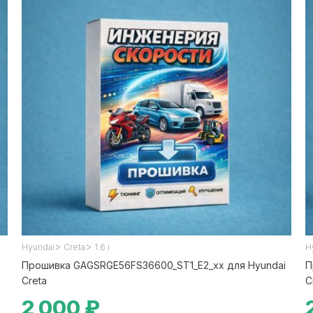
>
>
Hyundai
Creta
1.6 i
H
Прошивка GAGSRGE56FS36600_ST1_E2_xx для Hyundai
П
Creta
C
2 000 ₽