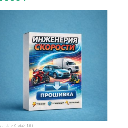
>
>
yundai
Creta
1.6 i