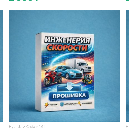
>
>
Hyundai
Creta
1.6 i
H