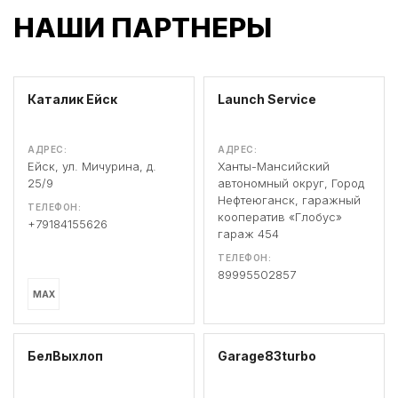
НАШИ ПАРТНЕРЫ
Каталик Ейск
Launch Service
АДРЕС:
АДРЕС:
Ейск, ул. Мичурина, д.
Ханты-Мансийский
25/9
автономный округ, Город
Нефтеюганск, гаражный
ТЕЛЕФОН:
кооператив «Глобус»
+79184155626
гараж 454
ТЕЛЕФОН:
89995502857
MAX
БелВыхлоп
Garage83turbo