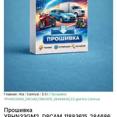
Главная
/
Kia
/
Carnival
/
3.3 i
/ Прошивка
YPHN33GM2_D8CAM_11883615_28468640_E2 для Kia Carnival
Прошивка
YPHN33GM2_D8CAM_11883615_284686