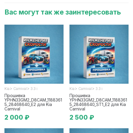
Вас могут так же заинтересовать
>
>
>
>
Kia
Carnival
3.3 i
Kia
Carnival
3.3 i
Прошивка
Прошивка
YPHN33GM2_D8CAM_1188361
YPHN33GM2_D8CAM_1188361
5_28468640_E2 для Kia
5_28468640_ST1_E2 для Kia
Carnival
Carnival
2 000 ₽
2 500 ₽