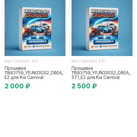
>
>
>
>
Kia
Carnival
3.3 i
Kia
Carnival
3.3 i
Прошивка
Прошивка
11883759_YPJN33GS2_D8EA_
11883759_YPJN33GS2_D8EA_
E2 для Kia Carnival
ST1_E2 для Kia Carnival
2 000 ₽
2 500 ₽