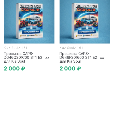
>
>
>
>
Kia
Soul
1.6 i
Kia
Soul
1.6 i
Прошивка GAPS-
Прошивка GAPS-
DG46QS01C00_ST1_E2__xx
DG46FS01600_ST1_E2__xx
для Kia Soul
для Kia Soul
2 000 ₽
2 000 ₽