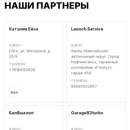
НАШИ ПАРТНЕРЫ
Каталик Ейск
Launch Service
АДРЕС:
АДРЕС:
Ейск, ул. Мичурина, д.
Ханты-Мансийский
25/9
автономный округ, Город
Нефтеюганск, гаражный
ТЕЛЕФОН:
кооператив «Глобус»
+79184155626
гараж 454
ТЕЛЕФОН:
89995502857
MAX
БелВыхлоп
Garage83turbo
АДРЕС:
АДРЕС: