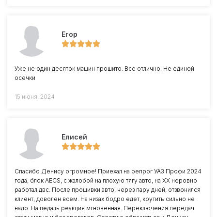
Егор
Уже не один десяток машин прошито. Все отлично. Не единой
осечки
15 июня, 2024
Елисей
Спасибо Денису огромное! Приехал на репрог УАЗ Профи 2024
года, блок AECS, с жалобой на плохую тягу авто, на ХХ неровно
работал двс. После прошивки авто, через пару дней, отзвонился
клиент, доволен всем. На низах бодро едет, крутить сильно не
надо. На педаль реакция мгновенная. Переключения передач