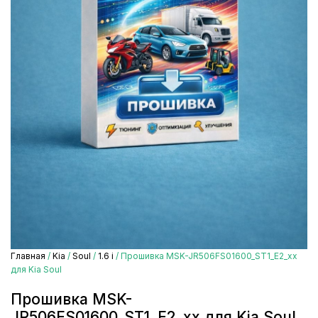
Главная
/
Kia
/
Soul
/
1.6 i
/ Прошивка MSK-JR506FS01600_ST1_E2_xx
для Kia Soul
Прошивка MSK-
JR506FS01600_ST1_E2_xx для Kia Soul