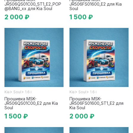
JR506QS01C00_ST1_E2_POP
JR506FS01600_E2 для Kia
@BANG_xx для Kia Soul
Soul
2 000 ₽
1 500 ₽
>
>
>
>
Kia
Soul
1.6 i
Kia
Soul
1.6 i
Прошивка MSK-
Прошивка MSK-
JR506QS01C00_E2 для Kia
JR506FS01600_ST1_E2 для
Soul
Kia Soul
1 500 ₽
2 000 ₽