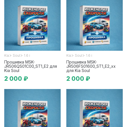
>
>
>
>
Kia
Soul
1.6 i
Kia
Soul
1.6 i
Прошивка MSK-
Прошивка MSK-
JR506QS01C00_ST1_E2 для
JR506FS01600_ST1_E2_xx
Kia Soul
для Kia Soul
2 000 ₽
2 000 ₽