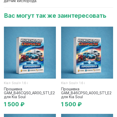
датчик кислорода.
Вас могут так же заинтересовать
>
>
>
>
Kia
Soul
1.6 i
Kia
Soul
1.6 i
Прошивка
Прошивка
GAM_B46CQS0_AR00_ST1_E2
GAM_B46CPS0_A000_ST1_E2
для Kia Soul
для Kia Soul
1 500 ₽
1 500 ₽