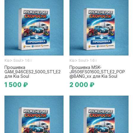
>
>
>
>
Kia
Soul
1.6 i
Kia
Soul
1.6 i
Прошивка
Прошивка MSK-
GAM_946CES2_5000_ST1_E2
JR506FS01600_ST1_E2_POP
для Kia Soul
@BANG_xx для Kia Soul
1 500 ₽
2 000 ₽