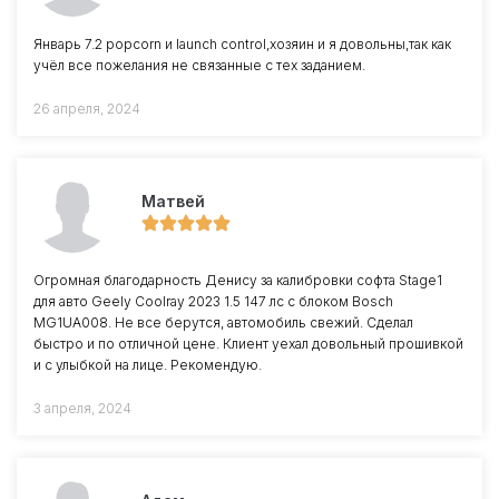
Январь 7.2 popcorn и launch control,хозяин и я довольны,так как
учёл все пожелания не связанные с тех заданием.
26 апреля, 2024
Матвей
Огромная благодарность Денису за калибровки софта Stage1
для авто Geely Coolray 2023 1.5 147 лс с блоком Bosch
MG1UA008. Не все берутся, автомобиль свежий. Сделал
быстро и по отличной цене. Клиент уехал довольный прошивкой
и с улыбкой на лице. Рекомендую.
3 апреля, 2024