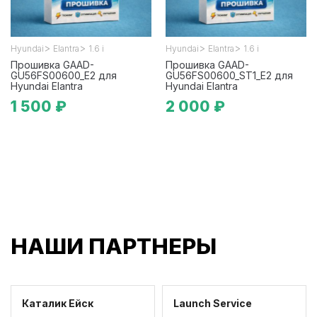
>
>
>
>
Hyundai
Elantra
1.6 i
Hyundai
Elantra
1.6 i
Прошивка GAAD-
Прошивка GAAD-
GU56FS00600_E2 для
GU56FS00600_ST1_E2 для
Hyundai Elantra
Hyundai Elantra
1 500 ₽
2 000 ₽
НАШИ ПАРТНЕРЫ
Каталик Ейск
Launch Service