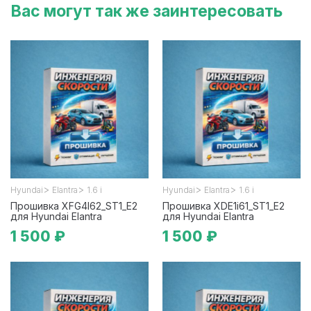
Вас могут так же заинтересовать
>
>
>
>
Hyundai
Elantra
1.6 i
Hyundai
Elantra
1.6 i
Прошивка XFG4I62_ST1_E2
Прошивка XDE1i61_ST1_E2
для Hyundai Elantra
для Hyundai Elantra
1 500 ₽
1 500 ₽