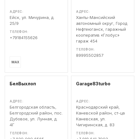
АДРЕС:
АДРЕС:
Ейск, ул. Мичурина, д.
Ханты-Мансийский
25/9
автономный округ, Город
Нефтеюганск, гаражный
ТЕЛЕФОН:
кооператив «Глобус»
+79184155626
гараж 454
ТЕЛЕФОН:
89995502857
MAX
БелВыхлоп
Garage83turbo
АДРЕС:
АДРЕС:
Белгородская область,
Краснодарский край,
Белгородский район, пос.
Каневской район, ст-ца
Дубовое, ул. Лунная, д.
Каневская, ул.
4Г
Чигиринская, д. 83
ТЕЛЕФОН:
ТЕЛЕФОН: