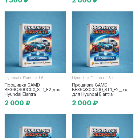
1 500 ₽
2 000 ₽
>
>
>
>
Hyundai
Elantra
1.6 i
Hyundai
Elantra
1.6 i
Прошивка GAMD-
Прошивка GAMD-
BE36QS00C00_ST1_E2 для
BE36QS00C00_ST1_E2__xx
Hyundai Elantra
для Hyundai Elantra
2 000 ₽
2 000 ₽