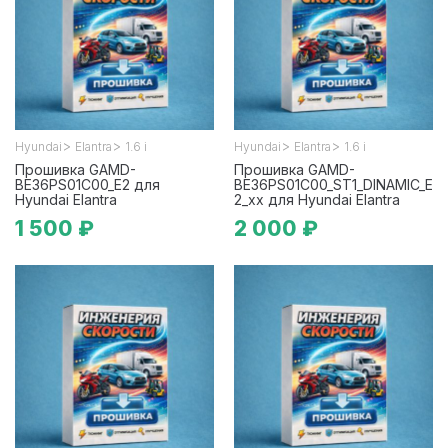
>
>
>
>
Hyundai
Elantra
1.6 i
Hyundai
Elantra
1.6 i
Прошивка GAMD-
Прошивка GAMD-
BE36PS01C00_E2 для
BE36PS01C00_ST1_DINAMIC_E
Hyundai Elantra
2_xx для Hyundai Elantra
1 500 ₽
2 000 ₽