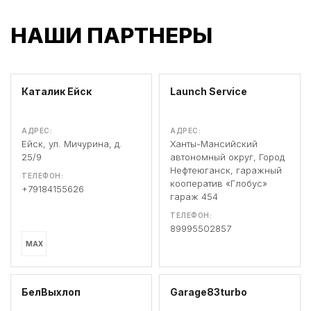
НАШИ ПАРТНЕРЫ
Каталик Ейск
Launch Service
АДРЕС:
АДРЕС:
Ейск, ул. Мичурина, д.
Ханты-Мансийский
25/9
автономный округ, Город
Нефтеюганск, гаражный
ТЕЛЕФОН:
кооператив «Глобус»
+79184155626
гараж 454
ТЕЛЕФОН:
89995502857
MAX
БелВыхлоп
Garage83turbo