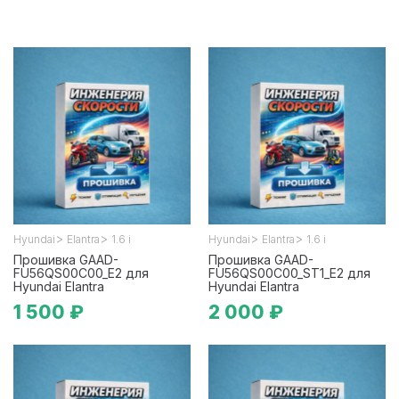
>
>
>
>
Hyundai
Elantra
1.6 i
Hyundai
Elantra
1.6 i
Прошивка GAAD-
Прошивка GAAD-
FU56QS00C00_E2 для
FU56QS00C00_ST1_E2 для
Hyundai Elantra
Hyundai Elantra
1 500 ₽
2 000 ₽