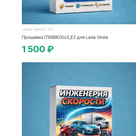
>
>
Lada
Vesta
1.6 i
Прошивка I766BK05v3_E2 для Lada Vesta
1 500 ₽