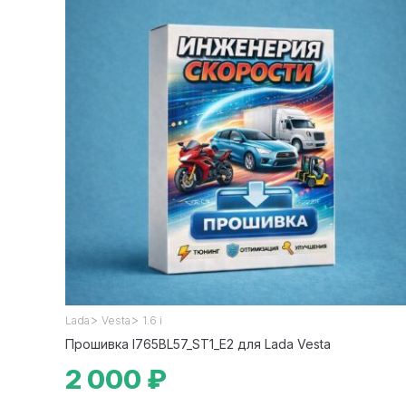
>
>
Lada
Vesta
1.6 i
Прошивка I765BL57_ST1_E2 для Lada Vesta
2 000 ₽