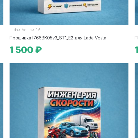
>
>
Lada
Vesta
1.6 i
L
Прошивка I766BK05v3_ST1_E2 для Lada Vesta
П
1 500 ₽