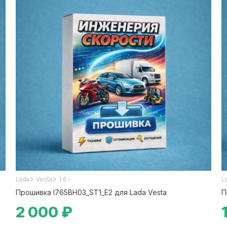
>
>
Lada
Vesta
1.6 i
L
Прошивка I765BH03_ST1_E2 для Lada Vesta
П
2 000 ₽