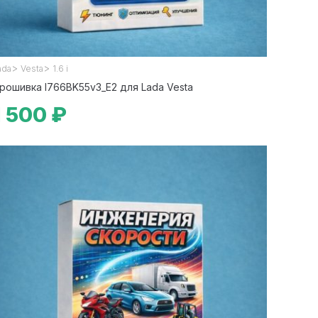
>
>
ada
Vesta
1.6 i
рошивка I766BK55v3_E2 для Lada Vesta
1 500 ₽