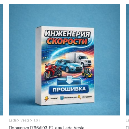
>
>
Lada
Vesta
1.6 i
L
Прошивка I766AI03_E2 для Lada Vesta
П