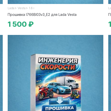
>
>
Lada
Vesta
1.6 i
L
Прошивка I766BI03v3_E2 для Lada Vesta
П
1 500 ₽