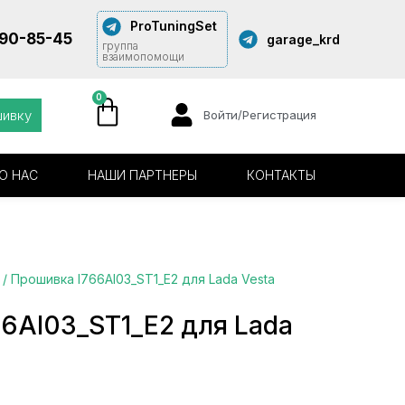
ProTuningSet
290-85-45
garage_krd
группа
взаимопомощи
0
шивку
Войти/Регистрация
О НАС
НАШИ ПАРТНЕРЫ
КОНТАКТЫ
/ Прошивка I766AI03_ST1_E2 для Lada Vesta
6AI03_ST1_E2 для Lada