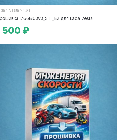
>
>
ada
Vesta
1.6 i
рошивка I766BI03v3_ST1_E2 для Lada Vesta
1 500 ₽