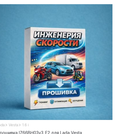
>
>
ada
Vesta
1.6 i
рошивка I766BH03v3_E2 для Lada Vesta