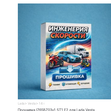
>
>
Lada
Vesta
1.6 i
Прошивка I765BZ03v1_ST1_E2 для Lada Vesta