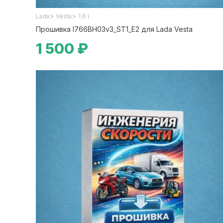
>
>
Lada
Vesta
1.6 i
Прошивка I766BH03v3_ST1_E2 для Lada Vesta
1 500 ₽