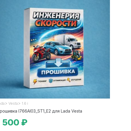
>
>
ada
Vesta
1.6 i
рошивка I766AI03_ST1_E2 для Lada Vesta
1 500 ₽