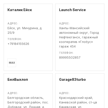
Каталик Ейск
Launch Service
АДРЕС:
АДРЕС:
Ейск, ул. Мичурина, д.
Ханты-Мансийский
25/9
автономный округ, Город
Нефтеюганск, гаражный
ТЕЛЕФОН:
кооператив «Глобус»
+79184155626
гараж 454
ТЕЛЕФОН:
89995502857
MAX
БелВыхлоп
Garage83turbo
АДРЕС:
АДРЕС:
Белгородская область,
Краснодарский край,
Белгородский район, пос.
Каневской район, ст-ца
Дубовое, ул. Лунная, д.
Каневская, ул.