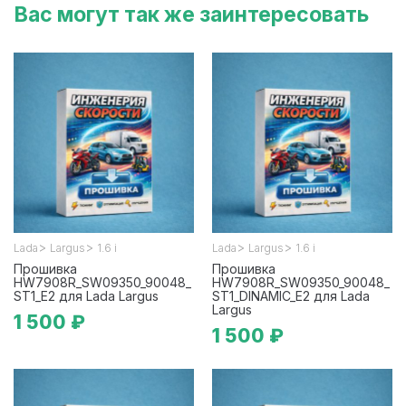
Вас могут так же заинтересовать
>
>
>
>
Lada
Largus
1.6 i
Lada
Largus
1.6 i
Прошивка
Прошивка
HW7908R_SW09350_90048_
HW7908R_SW09350_90048_
ST1_E2 для Lada Largus
ST1_DINAMIC_E2 для Lada
Largus
1 500 ₽
1 500 ₽