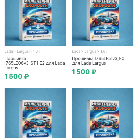
>
>
>
>
Lada
Largus
1.6 i
Lada
Largus
1.6 i
Прошивка
Прошивка I765LE51v3_E0
I765LE06v3_ST1_E2 для Lada
для Lada Largus
Largus
1 500 ₽
1 500 ₽