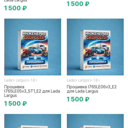
1 500 ₽
1 500 ₽
>
>
>
>
Lada
Largus
1.6 i
Lada
Largus
1.6 i
Прошивка
Прошивка I765LE06v3_E2
I765LE05v3_ST1_E2 для Lada
для Lada Largus
Largus
1 500 ₽
1 500 ₽