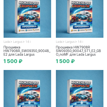
>
>
>
>
Lada
Largus
1.6 i
Lada
Largus
1.6 i
Прошивка
Прошивка HW7908R
HW7908R_SW09350_90048_
SW09350_90047_ST1_E2_GB
E2 для Lada Largus
O_noMF для Lada Largus
1 500 ₽
1 500 ₽