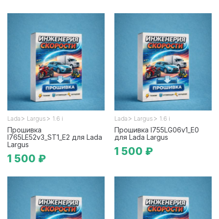
>
>
>
>
Lada
Largus
1.6 i
Lada
Largus
1.6 i
Прошивка
Прошивка I755LG06v1_E0
I765LE52v3_ST1_E2 для Lada
для Lada Largus
Largus
1 500 ₽
1 500 ₽