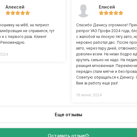
Алексей
Елисей
рошивку на м86, на патриот.
Спасибо Денису огромное! Прие
алибровщик не справился, тут
репрог УАЗ Профи 2024 года, бл
 и с первого раза. Клиент
с жалобой на плохую тягу авто, н
 Рекомендую.
неровно работал двс. После пр
авто, через пару дней, отзвонилс
доволен всем. На низах бодро ед
 2024
крутить сильно не надо. На педал
реакция мгновенная. Переключ
передач стали мягче и без прова
Советую обращаться к Денису. 
Вам за работу еще раз!
19 июня, 2024
Еще отзывы
Оставить отзыв