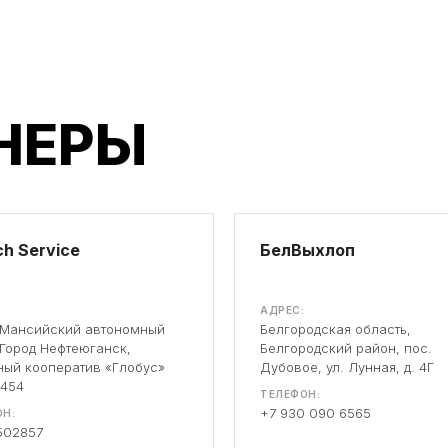
НЕРЫ
h Service
БелВыхлоп
АДРЕС:
-Мансийский автономный
Белгородская область,
 Город Нефтеюганск,
Белгородский район, пос.
ый кооператив «Глобус»
Дубовое, ул. Лунная, д. 4Г
 454
ТЕЛЕФОН:
+7 930 090 6565
Н:
502857