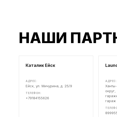
НАШИ ПАРТ
Каталик Ейск
Launc
АДРЕС:
АДРЕС:
Ейск, ул. Мичурина, д. 25/9
Ханты
округ,
ТЕЛЕФОН:
гаражн
+79184155626
гараж
ТЕЛЕФО
89995