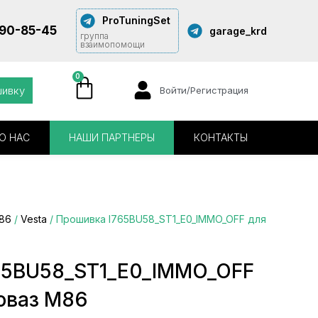
ProTuningSet
290-85-45
garage_krd
группа
взаимопомощи
0
шивку
Войти/Регистрация
О НАС
НАШИ ПАРТНЕРЫ
КОНТАКТЫ
86
/
Vesta
/ Прошивка I765BU58_ST1_E0_IMMO_OFF для
65BU58_ST1_E0_IMMO_OFF
оваз М86