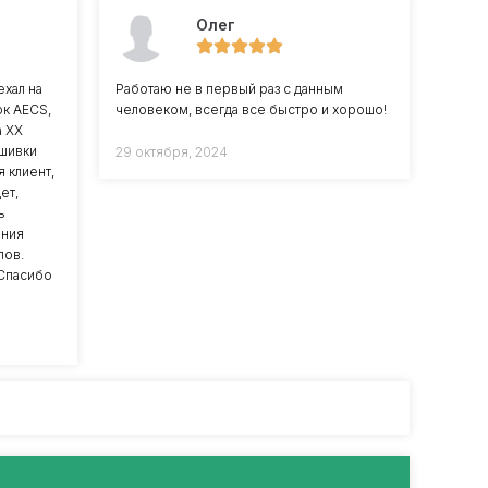
Олег
хал на
Работаю не в первый раз с данным
ок AECS,
человеком, всегда все быстро и хорошо!
а ХХ
ошивки
29 октября, 2024
я клиент,
ет,
ь
ения
лов.
Спасибо