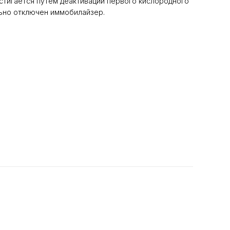
остигается путем деактивации первого кислородного
льно отключен иммобилайзер.