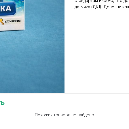
стандартам Евро-0, что д
датчика (ДК1). Дополните
ть
Похожих товаров не найдено