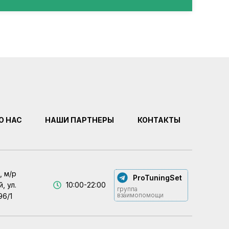
О НАС
НАШИ ПАРТНЕРЫ
КОНТАКТЫ
, м/р
ProTuningSet
, ул.
10:00-22:00
группа
взаимопомощи
96/1