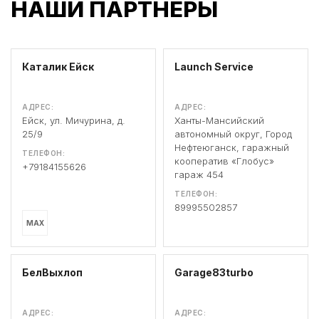
НАШИ ПАРТНЕРЫ
Каталик Ейск
Launch Service
АДРЕС:
АДРЕС:
Ейск, ул. Мичурина, д.
Ханты-Мансийский
25/9
автономный округ, Город
Нефтеюганск, гаражный
ТЕЛЕФОН:
кооператив «Глобус»
+79184155626
гараж 454
ТЕЛЕФОН:
89995502857
MAX
БелВыхлоп
Garage83turbo
АДРЕС:
АДРЕС: