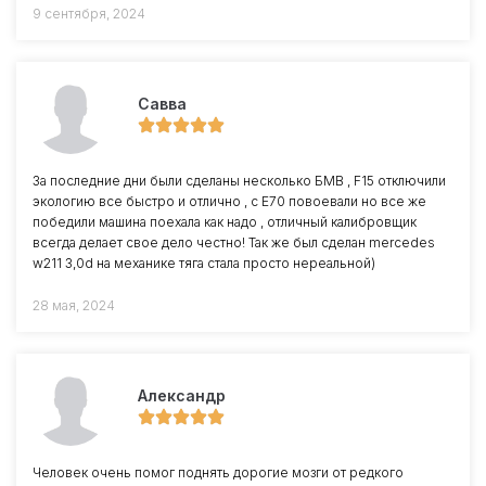
9 сентября, 2024
Савва
За последние дни были сделаны несколько БМВ , F15 отключили
экологию все быстро и отлично , с Е70 повоевали но все же
победили машина поехала как надо , отличный калибровщик
всегда делает свое дело честно! Так же был сделан mercedes
w211 3,0d на механике тяга стала просто нереальной)
28 мая, 2024
Александр
Человек очень помог поднять дорогие мозги от редкого