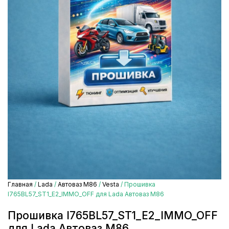
Главная
/
Lada
/
Автоваз М86
/
Vesta
/ Прошивка
I765BL57_ST1_E2_IMMO_OFF для Lada Автоваз М86
Прошивка I765BL57_ST1_E2_IMMO_OFF
для Lada Автоваз М86