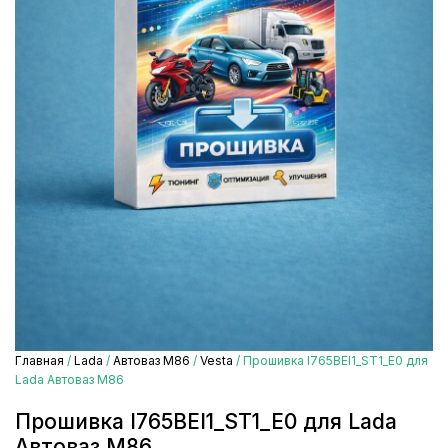
Главная
/
Lada
/
Автоваз М86
/
Vesta
/ Прошивка I765BEI1_ST1_E0 для
Lada Автоваз М86
Прошивка I765BEI1_ST1_E0 для Lada
Автоваз М86