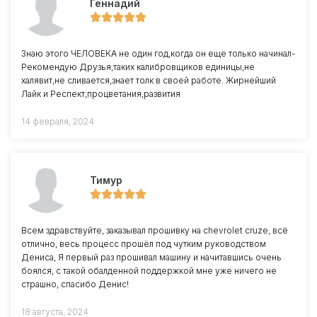
Геннадий
Знаю этого ЧЕЛОВЕКА не один год,когда он еще только начинал-
Рекомендую Друзья,таких калибровщиков единицы,не
халявит,не сливается,знает толк в своей работе. Жирнейший
Лайк и Респект,процветания,развития
14 февраля, 2024
Тимур
Всем здравствуйте, заказывал прошивку на chevrolet cruze, всё
отлично, весь процесс прошёл под чутким руководством
Дениса, Я первый раз прошивал машину и начитавшись очень
боялся, с такой обалденной поддержкой мне уже ничего не
страшно, спасибо Денис!
18 августа, 2024