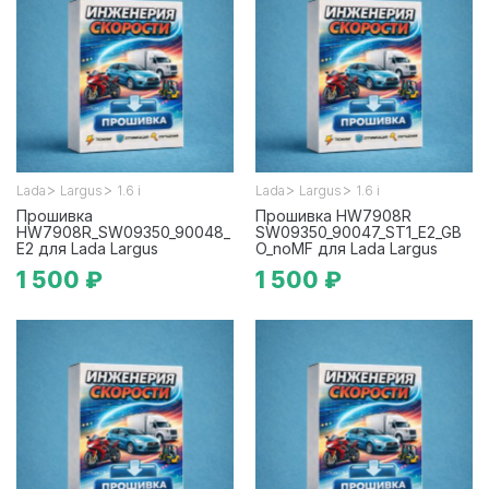
>
>
>
>
Lada
Largus
1.6 i
Lada
Largus
1.6 i
Прошивка
Прошивка HW7908R
HW7908R_SW09350_90048_
SW09350_90047_ST1_E2_GB
E2 для Lada Largus
O_noMF для Lada Largus
1 500 ₽
1 500 ₽