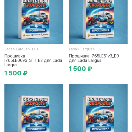
>
>
>
>
Lada
Largus
1.6 i
Lada
Largus
1.6 i
Прошивка
Прошивка I765LE51v3_E0
I765LE06v3_ST1_E2 для Lada
для Lada Largus
Largus
1 500 ₽
1 500 ₽