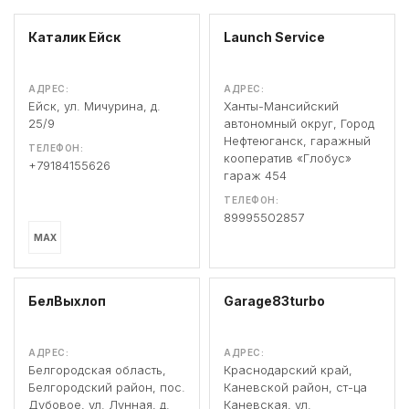
Каталик Ейск
Launch Service
АДРЕС:
АДРЕС:
Ейск, ул. Мичурина, д.
Ханты-Мансийский
25/9
автономный округ, Город
Нефтеюганск, гаражный
ТЕЛЕФОН:
кооператив «Глобус»
+79184155626
гараж 454
ТЕЛЕФОН:
89995502857
MAX
БелВыхлоп
Garage83turbo
АДРЕС:
АДРЕС:
Белгородская область,
Краснодарский край,
Белгородский район, пос.
Каневской район, ст-ца
Дубовое, ул. Лунная, д.
Каневская, ул.