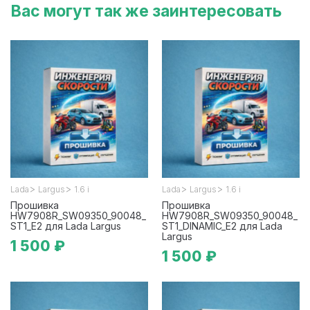
Вас могут так же заинтересовать
>
>
>
>
Lada
Largus
1.6 i
Lada
Largus
1.6 i
Прошивка
Прошивка
HW7908R_SW09350_90048_
HW7908R_SW09350_90048_
ST1_E2 для Lada Largus
ST1_DINAMIC_E2 для Lada
Largus
1 500 ₽
1 500 ₽