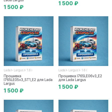
1 500 ₽
1 500 ₽
>
>
>
>
Lada
Largus
1.6 i
Lada
Largus
1.6 i
Прошивка
Прошивка I765LE06v3_E2
I765LE05v3_ST1_E2 для Lada
для Lada Largus
Largus
1 500 ₽
1 500 ₽