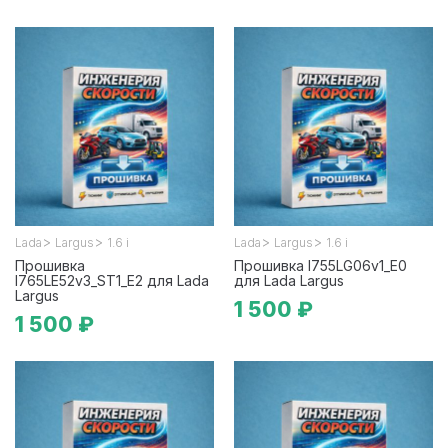
>
>
>
>
Lada
Largus
1.6 i
Lada
Largus
1.6 i
Прошивка
Прошивка I755LG06v1_E0
I765LE52v3_ST1_E2 для Lada
для Lada Largus
Largus
1 500 ₽
1 500 ₽