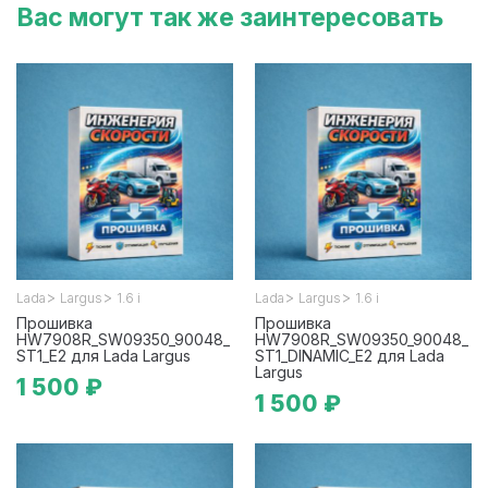
Вас могут так же заинтересовать
>
>
>
>
Lada
Largus
1.6 i
Lada
Largus
1.6 i
Прошивка
Прошивка
HW7908R_SW09350_90048_
HW7908R_SW09350_90048_
ST1_E2 для Lada Largus
ST1_DINAMIC_E2 для Lada
Largus
1 500 ₽
1 500 ₽