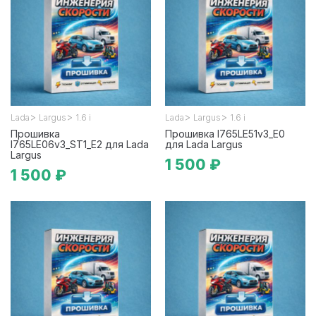
>
>
>
>
Lada
Largus
1.6 i
Lada
Largus
1.6 i
Прошивка
Прошивка I765LE51v3_E0
I765LE06v3_ST1_E2 для Lada
для Lada Largus
Largus
1 500 ₽
1 500 ₽