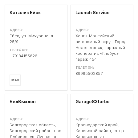
Каталик Ейск
Launch Service
АДРЕС:
АДРЕС:
Ейск, ул. Мичурина, д.
Ханты-Мансийский
25/9
автономный округ, Город
Нефтеюганск, гаражный
ТЕЛЕФОН:
кооператив «Глобус»
+79184155626
гараж 454
ТЕЛЕФОН:
89995502857
MAX
БелВыхлоп
Garage83turbo
АДРЕС:
АДРЕС:
Белгородская область,
Краснодарский край,
Белгородский район, пос.
Каневской район, ст-ца
Дубовое, ул. Лунная, д.
Каневская, ул.