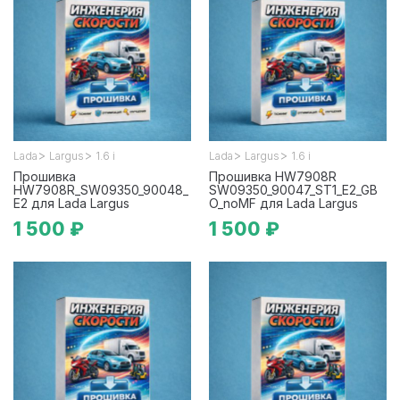
>
>
>
>
Lada
Largus
1.6 i
Lada
Largus
1.6 i
Прошивка
Прошивка HW7908R
HW7908R_SW09350_90048_
SW09350_90047_ST1_E2_GB
E2 для Lada Largus
O_noMF для Lada Largus
1 500 ₽
1 500 ₽