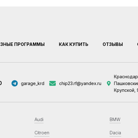
ЕЗНЫЕ ПРОГРАММЫ
КАК КУПИТЬ
ОТЗЫВЫ
Краснодар
0
garage_krd
chip23.rf@yandex.ru
Пашковский
Крупской, 
Audi
BMW
Citroen
Dacia