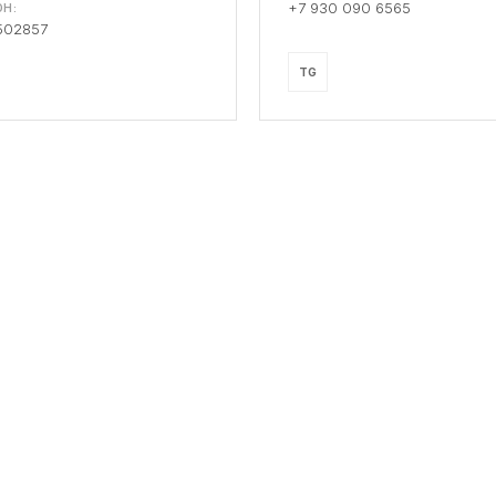
+7 930 090 6565
Н:
502857
TG