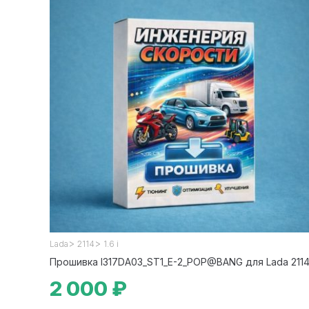
>
>
Lada
2114
1.6 i
Прошивка I317DA03_ST1_Е-2_POP@BANG для Lada 211
2 000 ₽