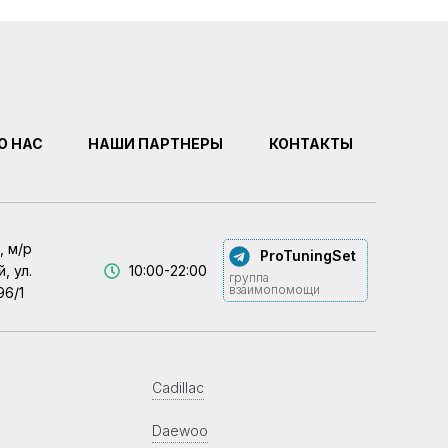
О НАС
НАШИ ПАРТНЕРЫ
КОНТАКТЫ
, м/р
ProTuningSet
, ул.
10:00-22:00
группа
взаимопомощи
96/1
Cadillac
Daewoo