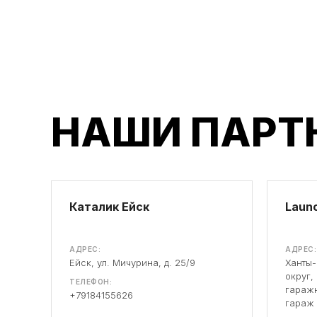
НАШИ ПАРТ
Каталик Ейск
Launc
АДРЕС:
АДРЕС:
Ейск, ул. Мичурина, д. 25/9
Ханты
округ,
ТЕЛЕФОН:
гаражн
+79184155626
гараж