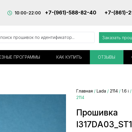
+7-(961)-588-82-40
+7-(861)-
10:00-22:00
Заказать про
ЕЗНЫЕ ПРОГРАММЫ
КАК КУПИТЬ
ОТЗЫВЫ
Главная
/
Lada
/
2114
/
1.6 i
/
2114
Прошивка
I317DA03_ST