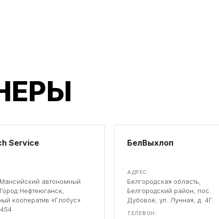
НЕРЫ
h Service
БелВыхлоп
АДРЕС:
-Мансийский автономный
Белгородская область,
 Город Нефтеюганск,
Белгородский район, пос.
ый кооператив «Глобус»
Дубовое, ул. Лунная, д. 4Г
 454
ТЕЛЕФОН: