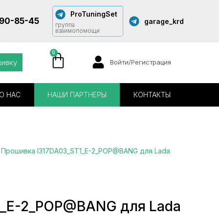
ProTuningSet
290-85-45
garage_krd
группа
взаимопомощи
0
шивку
Войти/Регистрация
О НАС
НАШИ ПАРТНЕРЫ
КОНТАКТЫ
 Прошивка I317DA03_ST1_Е-2_POP@BANG для Lada
1_Е-2_POP@BANG для Lada