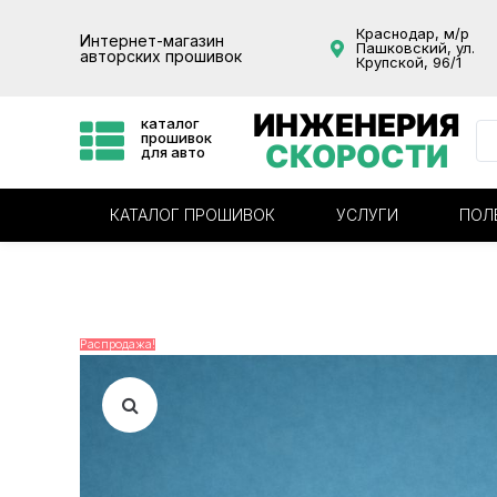
Краснодар, м/р
Интернет-магазин
Пашковский, ул.
авторских прошивок
Крупской, 96/1
ИНЖЕНЕРИЯ
каталог
прошивок
СКОРОСТИ
для авто
КАТАЛОГ ПРОШИВОК
УСЛУГИ
ПОЛ
Распродажа!