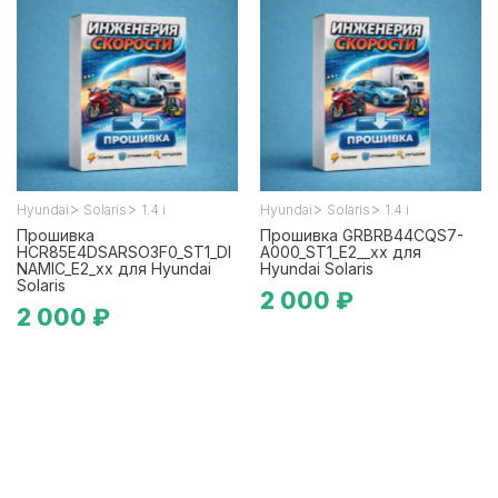
>
>
>
>
Hyundai
Solaris
1.4 i
Hyundai
Solaris
1.4 i
Прошивка
Прошивка GRBRB44CQS7-
HCR85E4DSARSO3F0_ST1_DI
A000_ST1_E2__xx для
NAMIC_E2_xx для Hyundai
Hyundai Solaris
Solaris
2 000 ₽
2 000 ₽