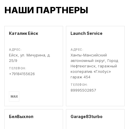
НАШИ ПАРТНЕРЫ
Каталик Ейск
Launch Service
АДРЕС:
АДРЕС:
Ейск, ул. Мичурина, д.
Ханты-Мансийский
25/9
автономный округ, Город
Нефтеюганск, гаражный
ТЕЛЕФОН:
кооператив «Глобус»
+79184155626
гараж 454
ТЕЛЕФОН:
89995502857
MAX
БелВыхлоп
Garage83turbo