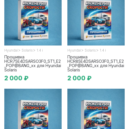
>
>
>
>
Hyundai
Solaris
1.4 i
Hyundai
Solaris
1.4 i
Прошивка
Прошивка
HCR75E4DSARSO3F0_ST1_E2
HCR85E4DSARSO3F0_ST1_E2
_POP@BANG_xx для Hyundai
_POP@BANG_xx для Hyundai
Solaris
Solaris
2 000 ₽
2 000 ₽