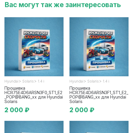
Вас могут так же заинтересовать
>
>
>
>
Hyundai
Solaris
1.4 i
Hyundai
Solaris
1.4 i
Прошивка
Прошивка
HCR75E4D6ARSN3F0_ST1_E2
HCR75E4D6ARSN3F1_ST1_E2_
_POP@BANG_xx для Hyundai
POP@BANG_xx для Hyundai
Solaris
Solaris
2 000 ₽
2 000 ₽