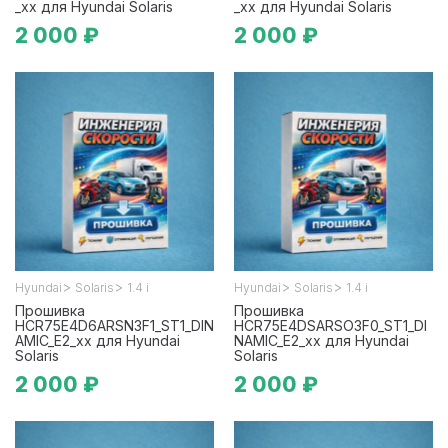
_xx для Hyundai Solaris
_xx для Hyundai Solaris
2 000 ₽
2 000 ₽
>
>
>
>
Hyundai
Solaris
1.4 i
Hyundai
Solaris
1.4 i
Прошивка
Прошивка
HCR75E4D6ARSN3F1_ST1_DIN
HCR75E4DSARSO3F0_ST1_DI
AMIC_E2_xx для Hyundai
NAMIC_E2_xx для Hyundai
Solaris
Solaris
2 000 ₽
2 000 ₽