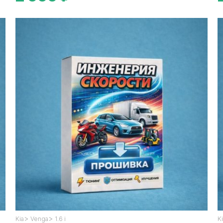
>
>
Kia
Venga
1.6 i
K