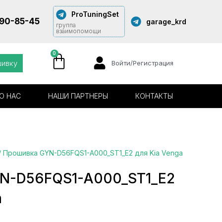
ProTuningSet
290-85-45
garage_krd
группа
взаимопомощи
0
шивку
Войти/Регистрация
О НАС
НАШИ ПАРТНЕРЫ
КОНТАКТЫ
/ Прошивка GYN-D56FQS1-A000_ST1_E2 для Kia Venga
N-D56FQS1-A000_ST1_E2
a