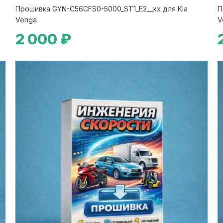
Прошивка GYN-C56CFS0-5000_ST1_E2__xx для Kia
П
Venga
V
2 000 ₽