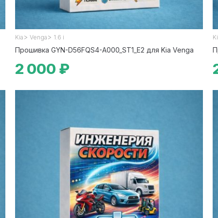
>
>
Kia
Venga
1.6 i
K
Прошивка GYN-D56FQS4-A000_ST1_E2 для Kia Venga
П
2 000 ₽