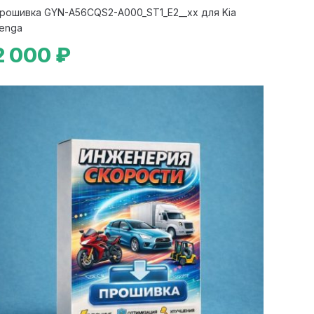
рошивка GYN-A56CQS2-A000_ST1_E2__xx для Kia
enga
2 000 ₽