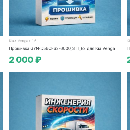
>
>
Kia
Venga
1.6 i
K
Прошивка GYN-D56CFS3-6000_ST1_E2 для Kia Venga
П
2 000 ₽