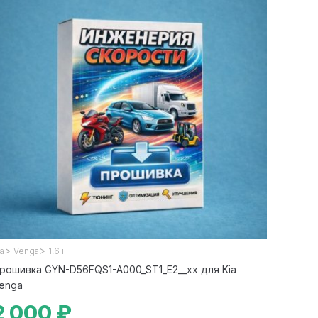
>
>
ia
Venga
1.6 i
рошивка GYN-D56FQS1-A000_ST1_E2__xx для Kia
enga
2 000 ₽