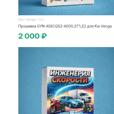
>
>
Kia
Venga
1.6 i
Прошивка GYN-A56CQS2-A000_ST1_E2 для Kia Venga
2 000 ₽