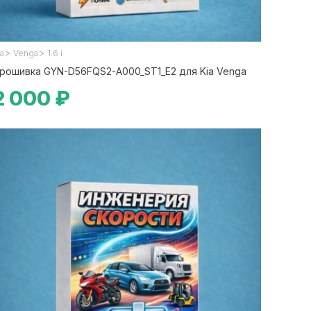
>
>
ia
Venga
1.6 i
рошивка GYN-D56FQS2-A000_ST1_E2 для Kia Venga
2 000 ₽