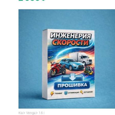
>
>
Kia
Venga
1.6 i