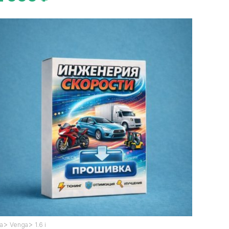
>
>
ia
Venga
1.6 i