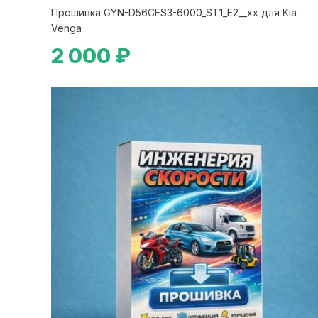
Прошивка GYN-D56CFS3-6000_ST1_E2__xx для Kia
Venga
2 000 ₽