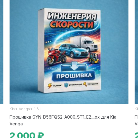
>
>
Kia
Venga
1.6 i
K
Прошивка GYN-D56FQS2-A000_ST1_E2__xx для Kia
П
Venga
V
2 000 ₽