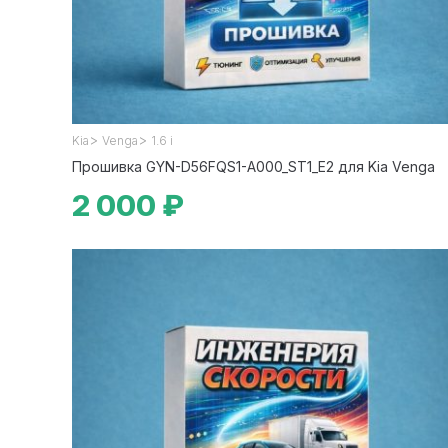
>
>
Kia
Venga
1.6 i
Прошивка GYN-D56FQS1-A000_ST1_E2 для Kia Venga
2 000 ₽