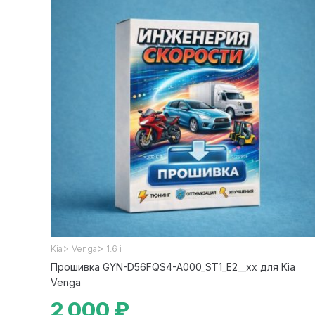
>
>
Kia
Venga
1.6 i
Прошивка GYN-D56FQS4-A000_ST1_E2__xx для Kia
Venga
2 000 ₽