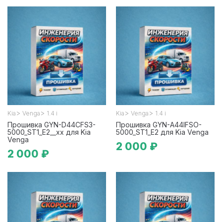
>
>
>
>
Kia
Venga
1.4 i
Kia
Venga
1.4 i
Прошивка GYN-D44CFS3-
Прошивка GYN-A44IFSO-
5000_ST1_E2__xx для Kia
5000_ST1_E2 для Kia Venga
Venga
2 000 ₽
2 000 ₽