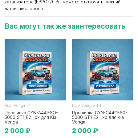
катализатора (ЕВРО-2). Вы можете отключить нижний
датчик кислорода.
Вас могут так же заинтересовать
>
>
>
>
Kia
Venga
1.4 i
Kia
Venga
1.4 i
Прошивка GYN-A44IFSO-
Прошивка GYN-C44CFS0-
5000_ST1_E2__xx для Kia
5000_ST1_E2__xx для Kia
Venga
Venga
2 000 ₽
2 000 ₽