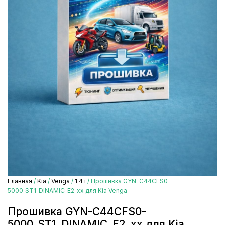
Главная
/
Kia
/
Venga
/
1.4 i
/ Прошивка GYN-C44CFS0-
5000_ST1_DINAMIC_E2_xx для Kia Venga
Прошивка GYN-C44CFS0-
5000_ST1_DINAMIC_E2_xx для Kia