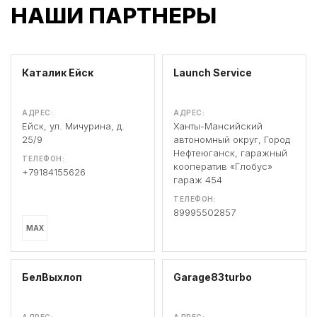
НАШИ ПАРТНЕРЫ
Каталик Ейск
Launch Service
АДРЕС:
АДРЕС:
Ейск, ул. Мичурина, д.
Ханты-Мансийский
25/9
автономный округ, Город
Нефтеюганск, гаражный
ТЕЛЕФОН:
кооператив «Глобус»
+79184155626
гараж 454
ТЕЛЕФОН:
89995502857
MAX
БелВыхлоп
Garage83turbo