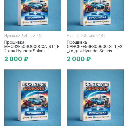
>
>
>
>
Hyundai
Solaris
1.6 i
Hyundai
Solaris
1.6 i
Прошивка
Прошивка
MHCR2E506Q000C0A_ST1_E
GAHCRFE56FS00600_ST1_E2
2 для Hyundai Solaris
_xx для Hyundai Solaris
2 000 ₽
2 000 ₽