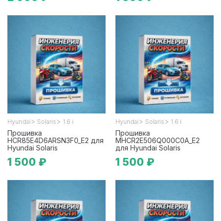
>
>
>
>
Hyundai
Solaris
1.6 i
Hyundai
Solaris
1.6 i
Прошивка
Прошивка
HCR85E4D6ARSN3F0_E2 для
MHCR2E506Q000C0A_E2
Hyundai Solaris
для Hyundai Solaris
1 500 ₽
1 500 ₽