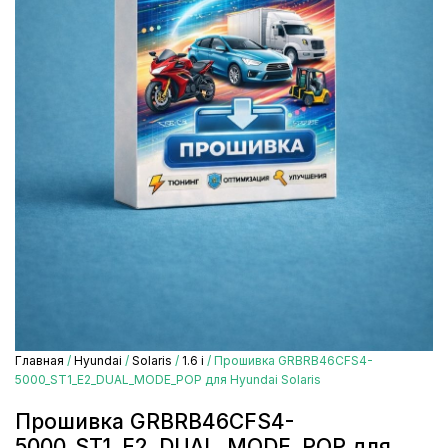
Главная
/
Hyundai
/
Solaris
/
1.6 i
/ Прошивка GRBRB46CFS4-
5000_ST1_E2_DUAL_MODE_POP для Hyundai Solaris
Прошивка GRBRB46CFS4-
5000_ST1_E2_DUAL_MODE_POP для