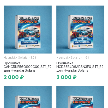
>
>
>
>
Hyundai
Solaris
1.6 i
Hyundai
Solaris
1.6 i
Прошивка
Прошивка
GAHCRKE56QS00C00_ST1_E2
HCR85E4D6ARSN3F0_ST1_E2
для Hyundai Solaris
для Hyundai Solaris
2 000 ₽
2 000 ₽