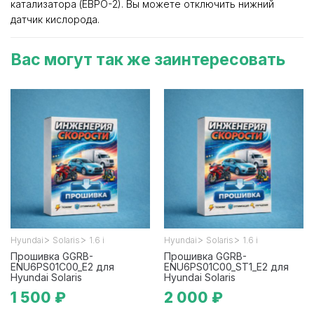
катализатора (ЕВРО-2). Вы можете отключить нижний
датчик кислорода.
Вас могут так же заинтересовать
>
>
>
>
Hyundai
Solaris
1.6 i
Hyundai
Solaris
1.6 i
Прошивка GGRB-
Прошивка GGRB-
ENU6PS01C00_E2 для
ENU6PS01C00_ST1_E2 для
Hyundai Solaris
Hyundai Solaris
1 500 ₽
2 000 ₽