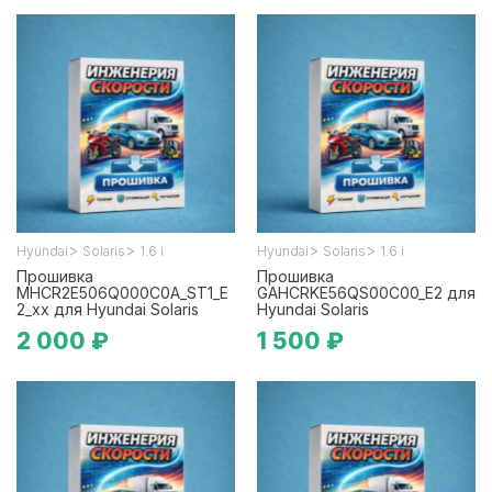
>
>
>
>
Hyundai
Solaris
1.6 i
Hyundai
Solaris
1.6 i
Прошивка
Прошивка
MHCR2E506Q000C0A_ST1_E
GAHCRKE56QS00C00_E2 для
2_xx для Hyundai Solaris
Hyundai Solaris
2 000 ₽
1 500 ₽