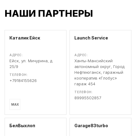
НАШИ ПАРТНЕРЫ
Каталик Ейск
Launch Service
АДРЕС:
АДРЕС:
Ейск, ул. Мичурина, д.
Ханты-Мансийский
25/9
автономный округ, Город
Нефтеюганск, гаражный
ТЕЛЕФОН:
кооператив «Глобус»
+79184155626
гараж 454
ТЕЛЕФОН:
89995502857
MAX
БелВыхлоп
Garage83turbo