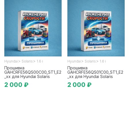
>
>
>
>
Hyundai
Solaris
1.6 i
Hyundai
Solaris
1.6 i
Прошивка
Прошивка
GAHCRFE56QS00C00_ST1_E2
GAHCRFE56QS01C00_ST1_E2
_xx для Hyundai Solaris
_xx для Hyundai Solaris
2 000 ₽
2 000 ₽