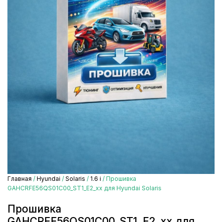
Главная
/
Hyundai
/
Solaris
/
1.6 i
/ Прошивка
GAHCRFE56QS01C00_ST1_E2_xx для Hyundai Solaris
Прошивка
GAHCRFE56QS01C00_ST1_E2_xx для