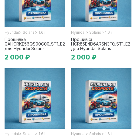
>
>
>
>
Hyundai
Solaris
1.6 i
Hyundai
Solaris
1.6 i
Прошивка
Прошивка
GAHCRKE56QS00C00_ST1_E2
HCR85E4D6ARSN3F0_ST1_E2
для Hyundai Solaris
для Hyundai Solaris
2 000 ₽
2 000 ₽
>
>
>
>
Hyundai
Solaris
1.6 i
Hyundai
Solaris
1.6 i