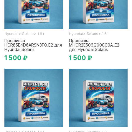
>
>
>
>
Hyundai
Solaris
1.6 i
Hyundai
Solaris
1.6 i
Прошивка
Прошивка
HCR85E4D6ARSN3F0_E2 для
MHCR2E506Q000C0A_E2
Hyundai Solaris
для Hyundai Solaris
1 500 ₽
1 500 ₽
>
>
>
>