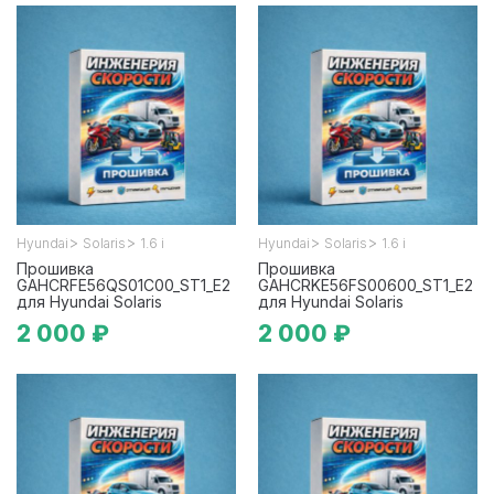
>
>
>
>
Hyundai
Solaris
1.6 i
Hyundai
Solaris
1.6 i
Прошивка
Прошивка
GAHCRFE56QS01C00_ST1_E2
GAHCRKE56FS00600_ST1_E2
для Hyundai Solaris
для Hyundai Solaris
2 000 ₽
2 000 ₽