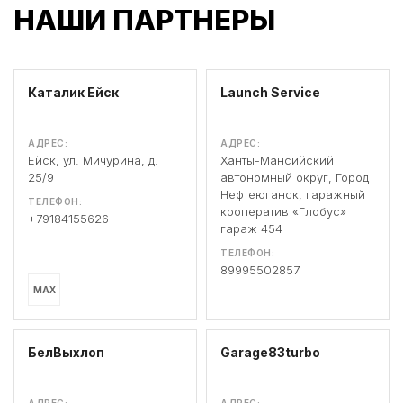
НАШИ ПАРТНЕРЫ
Каталик Ейск
Launch Service
АДРЕС:
АДРЕС:
Ейск, ул. Мичурина, д.
Ханты-Мансийский
25/9
автономный округ, Город
Нефтеюганск, гаражный
ТЕЛЕФОН:
кооператив «Глобус»
+79184155626
гараж 454
ТЕЛЕФОН:
89995502857
MAX
БелВыхлоп
Garage83turbo