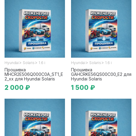
>
>
>
>
Hyundai
Solaris
1.6 i
Hyundai
Solaris
1.6 i
Прошивка
Прошивка
MHCR2E506Q000C0A_ST1_E
GAHCRKE56QS00C00_E2 для
2_xx для Hyundai Solaris
Hyundai Solaris
2 000 ₽
1 500 ₽