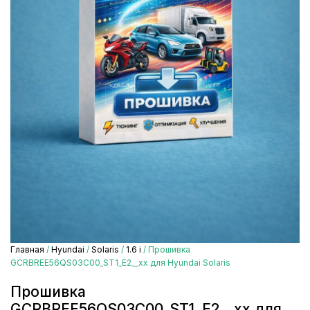
Главная
/
Hyundai
/
Solaris
/
1.6 i
/ Прошивка
GCRBREE56QS03C00_ST1_E2__xx для Hyundai Solaris
Прошивка
GCRBREE56QS03C00_ST1_E2__xx для