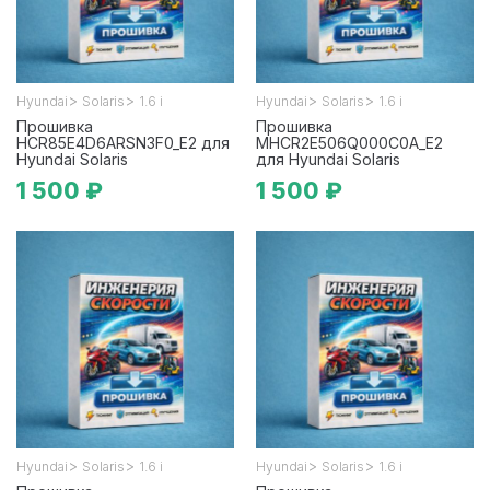
>
>
>
>
Hyundai
Solaris
1.6 i
Hyundai
Solaris
1.6 i
Прошивка
Прошивка
HCR85E4D6ARSN3F0_E2 для
MHCR2E506Q000C0A_E2
Hyundai Solaris
для Hyundai Solaris
1 500 ₽
1 500 ₽
>
>
>
>
Hyundai
Solaris
1.6 i
Hyundai
Solaris
1.6 i