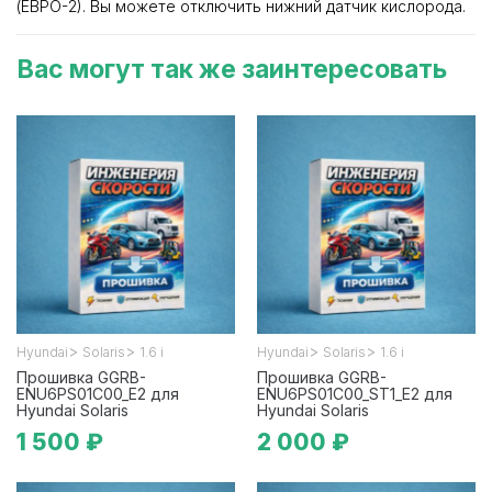
(ЕВРО-2). Вы можете отключить нижний датчик кислорода.
Вас могут так же заинтересовать
>
>
>
>
Hyundai
Solaris
1.6 i
Hyundai
Solaris
1.6 i
Прошивка GGRB-
Прошивка GGRB-
ENU6PS01C00_E2 для
ENU6PS01C00_ST1_E2 для
Hyundai Solaris
Hyundai Solaris
1 500 ₽
2 000 ₽