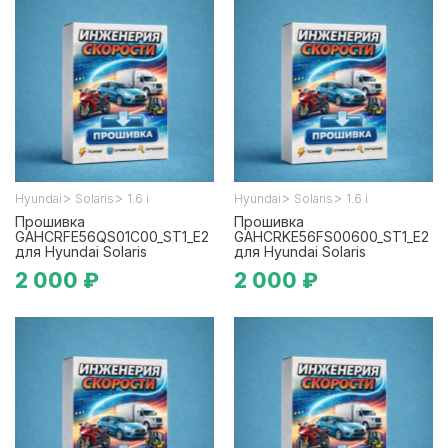
>
>
>
>
Hyundai
Solaris
1.6 i
Hyundai
Solaris
1.6 i
Прошивка
Прошивка
GAHCRFE56QS01C00_ST1_E2
GAHCRKE56FS00600_ST1_E2
для Hyundai Solaris
для Hyundai Solaris
2 000 ₽
2 000 ₽