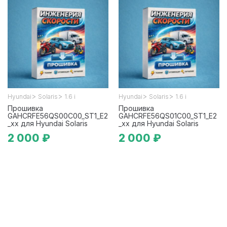
>
>
>
>
Hyundai
Solaris
1.6 i
Hyundai
Solaris
1.6 i
Прошивка
Прошивка
GAHCRFE56QS00C00_ST1_E2
GAHCRFE56QS01C00_ST1_E2
_xx для Hyundai Solaris
_xx для Hyundai Solaris
2 000 ₽
2 000 ₽