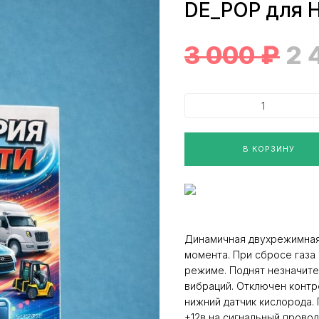
DE_POP для H
3 000
₽
2 
В КОРЗИНУ
Динамичная двухрежимная
момента. При сбросе газа
режиме. Поднят незначите
вибраций. Отключен контр
нижний датчик кислорода
+12в на сигнальный провод