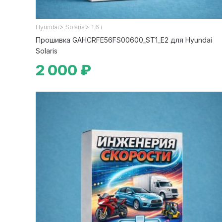
>
>
Hyundai
Solaris
1.6 i
Прошивка GAHCRFE56FS00600_ST1_E2 для Hyundai
Solaris
2 000 ₽