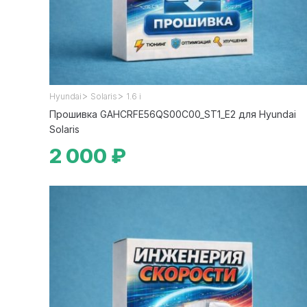
>
>
Hyundai
Solaris
1.6 i
Прошивка GAHCRFE56QS00C00_ST1_E2 для Hyundai
Solaris
2 000 ₽