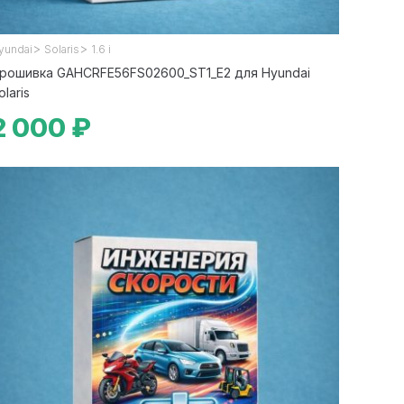
>
>
yundai
Solaris
1.6 i
рошивка GAHCRFE56FS02600_ST1_E2 для Hyundai
olaris
2 000 ₽