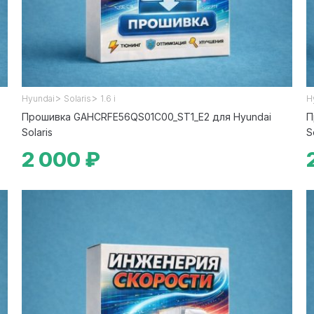
>
>
Hyundai
Solaris
1.6 i
H
Прошивка GAHCRFE56QS01C00_ST1_E2 для Hyundai
П
Solaris
S
2 000 ₽