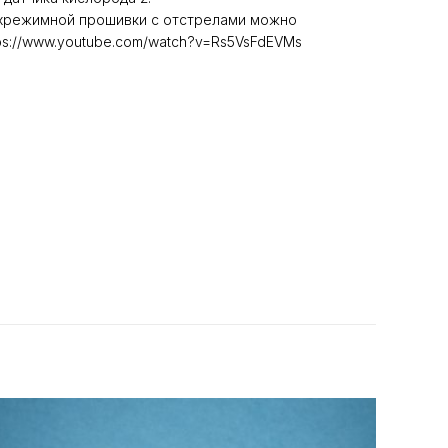
хрежимной прошивки с отстрелами можно
ps://www.youtube.com/watch?v=Rs5VsFdEVMs