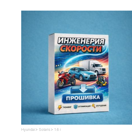
>
>
Hyundai
Solaris
1.6 i