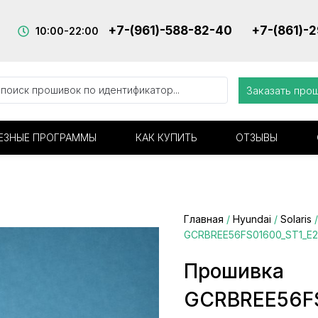
+7-(961)-588-82-40
+7-(861)-
10:00-22:00
Заказать про
ЕЗНЫЕ ПРОГРАММЫ
КАК КУПИТЬ
ОТЗЫВЫ
Главная
/
Hyundai
/
Solaris
GCRBREE56FS01600_ST1_E2
Прошивка
GCRBREE56F