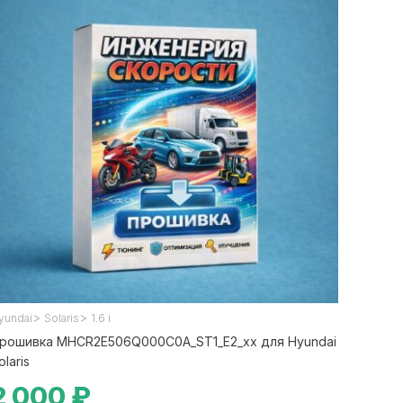
>
>
yundai
Solaris
1.6 i
рошивка MHCR2E506Q000C0A_ST1_E2_xx для Hyundai
olaris
2 000 ₽