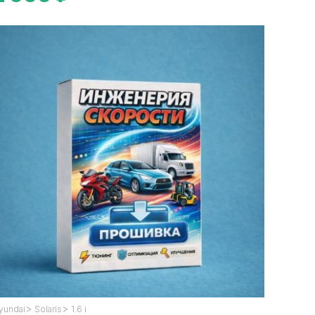
>
>
yundai
Solaris
1.6 i