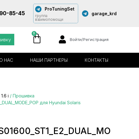
ProTuningSet
290-85-45
garage_krd
группа
взаимопомощи
0
шивку
Войти/Регистрация
О НАС
НАШИ ПАРТНЕРЫ
КОНТАКТЫ
/
1.6 i
/ Прошивка
_DUAL_MODE_POP для Hyundai Solaris
S01600_ST1_E2_DUAL_MO