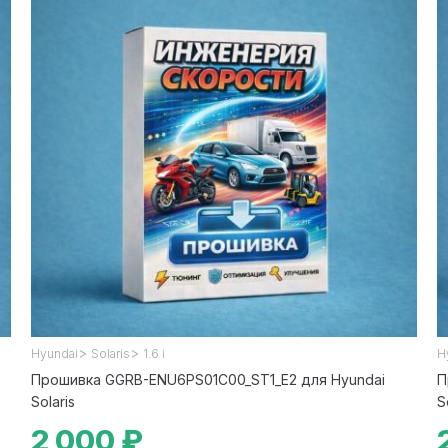
>
>
Hyundai
Solaris
1.6 i
H
Прошивка GGRB-ENU6PS01C00_ST1_E2 для Hyundai
П
Solaris
S
2 000 ₽