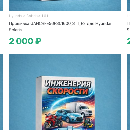
>
>
Hyundai
Solaris
1.6 i
H
Прошивка GAHCRFE56FS01600_ST1_E2 для Hyundai
П
Solaris
S
2 000 ₽