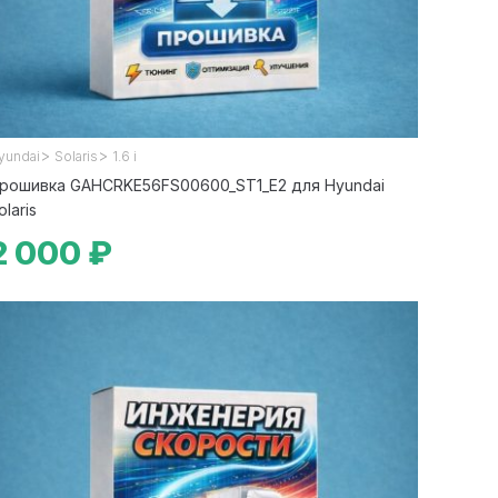
>
>
yundai
Solaris
1.6 i
рошивка GAHCRKE56FS00600_ST1_E2 для Hyundai
olaris
2 000 ₽