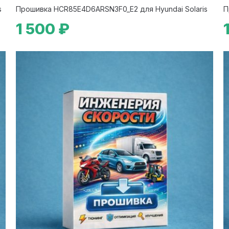
s
Прошивка HCR85E4D6ARSN3F0_E2 для Hyundai Solaris
П
1 500 ₽