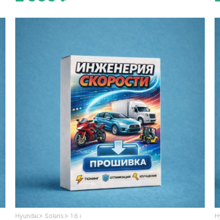
>
>
Hyundai
Solaris
1.6 i
H