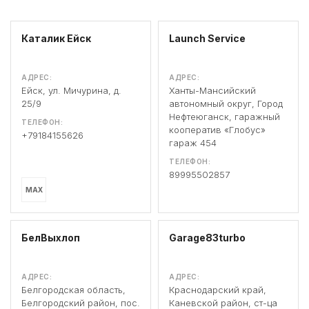
Каталик Ейск
Launch Service
АДРЕС:
АДРЕС:
Ейск, ул. Мичурина, д.
Ханты-Мансийский
25/9
автономный округ, Город
Нефтеюганск, гаражный
ТЕЛЕФОН:
кооператив «Глобус»
+79184155626
гараж 454
ТЕЛЕФОН:
89995502857
MAX
БелВыхлоп
Garage83turbo
АДРЕС:
АДРЕС:
Белгородская область,
Краснодарский край,
Белгородский район, пос.
Каневской район, ст-ца