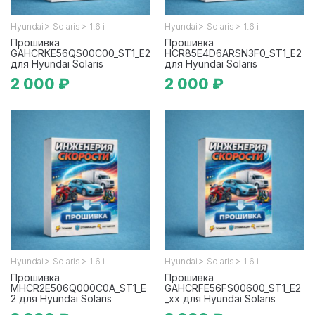
>
>
>
>
Hyundai
Solaris
1.6 i
Hyundai
Solaris
1.6 i
Прошивка
Прошивка
GAHCRKE56QS00C00_ST1_E2
HCR85E4D6ARSN3F0_ST1_E2
для Hyundai Solaris
для Hyundai Solaris
2 000 ₽
2 000 ₽
>
>
>
>
Hyundai
Solaris
1.6 i
Hyundai
Solaris
1.6 i
Прошивка
Прошивка
MHCR2E506Q000C0A_ST1_E
GAHCRFE56FS00600_ST1_E2
2 для Hyundai Solaris
_xx для Hyundai Solaris