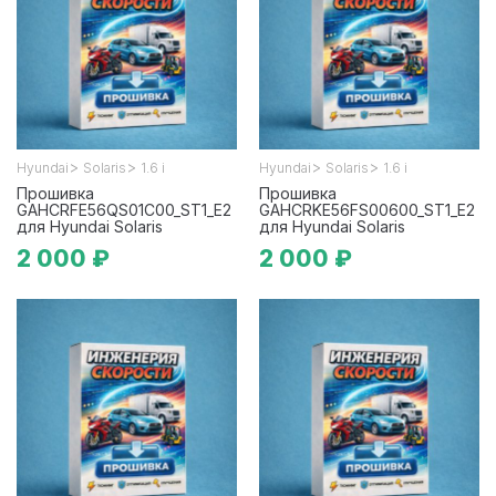
>
>
>
>
Hyundai
Solaris
1.6 i
Hyundai
Solaris
1.6 i
Прошивка
Прошивка
GAHCRFE56QS01C00_ST1_E2
GAHCRKE56FS00600_ST1_E2
для Hyundai Solaris
для Hyundai Solaris
2 000 ₽
2 000 ₽