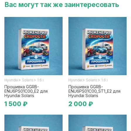
Вас могут так же заинтересовать
>
>
>
>
Hyundai
Solaris
1.6 i
Hyundai
Solaris
1.6 i
Прошивка GGRB-
Прошивка GGRB-
ENU6PS01C00_E2 для
ENU6PS01C00_ST1_E2 для
Hyundai Solaris
Hyundai Solaris
1 500 ₽
2 000 ₽