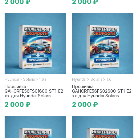
2 000 ₽
2 000 ₽
>
>
>
>
Hyundai
Solaris
1.6 i
Hyundai
Solaris
1.6 i
Прошивка
Прошивка
GAHCRFE56FS01600_ST1_E2_
GAHCRFE56FS02600_ST1_E2_
xx для Hyundai Solaris
xx для Hyundai Solaris
2 000 ₽
2 000 ₽