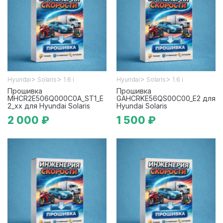
>
>
>
>
Hyundai
Solaris
1.6 i
Hyundai
Solaris
1.6 i
Прошивка
Прошивка
MHCR2E506Q000C0A_ST1_E
GAHCRKE56QS00C00_E2 для
2_xx для Hyundai Solaris
Hyundai Solaris
2 000 ₽
1 500 ₽