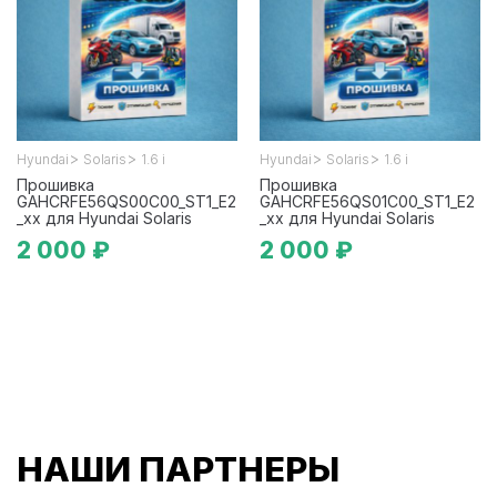
>
>
>
>
Hyundai
Solaris
1.6 i
Hyundai
Solaris
1.6 i
Прошивка
Прошивка
GAHCRFE56QS00C00_ST1_E2
GAHCRFE56QS01C00_ST1_E2
_xx для Hyundai Solaris
_xx для Hyundai Solaris
2 000 ₽
2 000 ₽
НАШИ ПАРТНЕРЫ