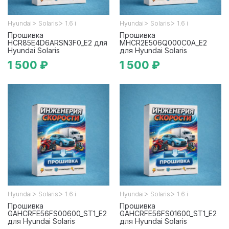
>
>
>
>
Hyundai
Solaris
1.6 i
Hyundai
Solaris
1.6 i
Прошивка
Прошивка
HCR85E4D6ARSN3F0_E2 для
MHCR2E506Q000C0A_E2
Hyundai Solaris
для Hyundai Solaris
1 500 ₽
1 500 ₽
>
>
>
>
Hyundai
Solaris
1.6 i
Hyundai
Solaris
1.6 i
Прошивка
Прошивка
GAHCRFE56FS00600_ST1_E2
GAHCRFE56FS01600_ST1_E2
для Hyundai Solaris
для Hyundai Solaris