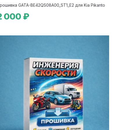
рошивка GATA-BE42QS08A00_ST1_E2 для Kia Pikanto
2 000 ₽