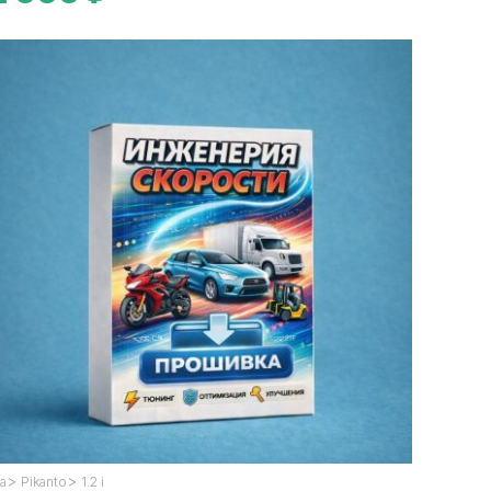
>
>
ia
Pikanto
1.2 i