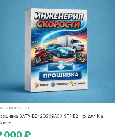
>
>
ia
Pikanto
1.2 i
рошивка GATA-BE42QS09A00_ST1_E2__xx для Kia
ikanto
2 000 ₽