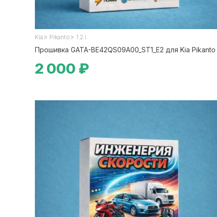
>
>
Kia
Pikanto
1.2 i
Прошивка GATA-BE42QS09A00_ST1_E2 для Kia Pikanto
2 000 ₽