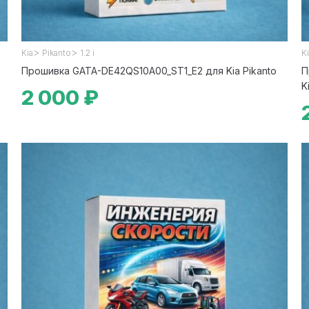
>
>
Kia
Pikanto
1.2 i
K
Прошивка GATA-DE42QS10A00_ST1_E2 для Kia Pikanto
П
K
2 000 ₽