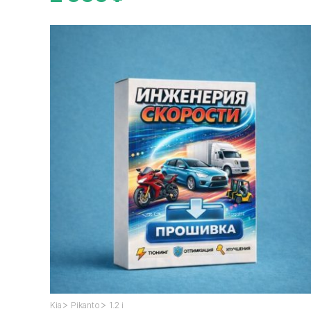
>
>
Kia
Pikanto
1.2 i