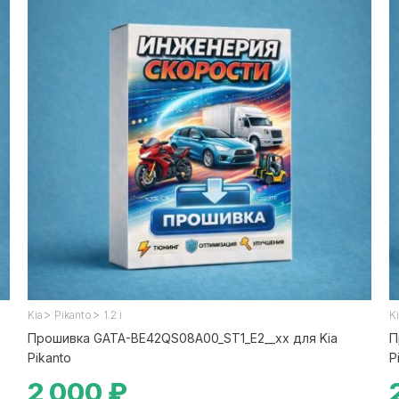
>
>
Kia
Pikanto
1.2 i
K
Прошивка GATA-BE42QS08A00_ST1_E2__xx для Kia
П
Pikanto
P
2 000 ₽