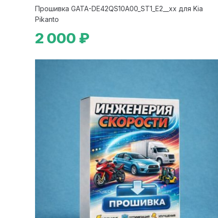
Прошивка GATA-DE42QS10A00_ST1_E2__xx для Kia
Pikanto
2 000 ₽