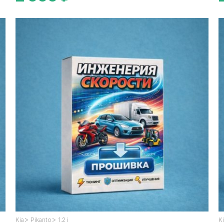
>
>
Kia
Pikanto
1.2 i
K