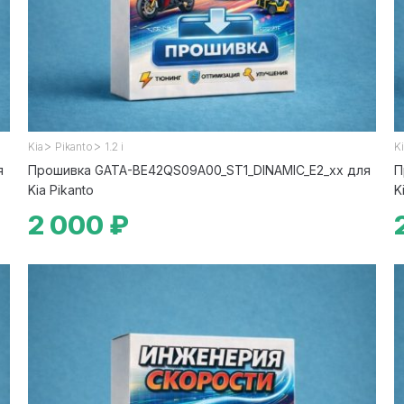
>
>
Kia
Pikanto
1.2 i
K
я
Прошивка GATA-BE42QS09A00_ST1_DINAMIC_E2_xx для
П
Kia Pikanto
K
2 000 ₽