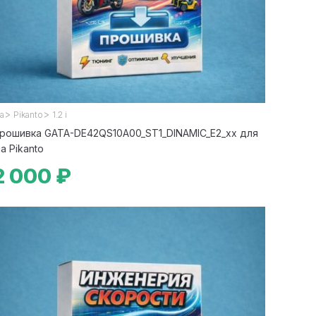
>
>
ia
Pikanto
1.2 i
рошивка GATA-DE42QS10A00_ST1_DINAMIC_E2_xx для
ia Pikanto
2 000 ₽