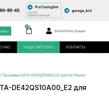
ProTuningSet
290-85-45
garage_krd
группа
взаимопомощи
0
шивку
Войти/Регистрация
О НАС
НАШИ ПАРТНЕРЫ
КОНТАКТЫ
/ Прошивка GATA-DE42QS10A00_E2 для Kia Pikanto
TA-DE42QS10A00_E2 для