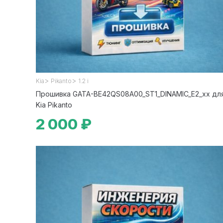
>
>
Kia
Pikanto
1.2 i
Прошивка GATA-BE42QS08A00_ST1_DINAMIC_E2_xx дл
Kia Pikanto
2 000 ₽