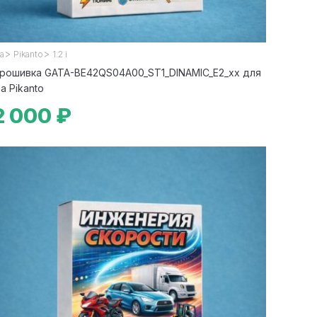
>
>
ia
Pikanto
1.2 i
рошивка GATA-BE42QS04A00_ST1_DINAMIC_E2_xx для
ia Pikanto
2 000 ₽