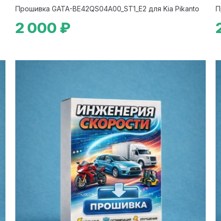
Прошивка GATA-BE42QS04A00_ST1_E2 для Kia Pikanto
П
2 000 ₽