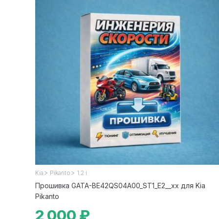
>
>
Kia
Pikanto
1.2 i
Прошивка GATA-BE42QS04A00_ST1_E2__xx для Kia
Pikanto
2 000 ₽