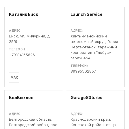
Каталик Ейск
Launch Service
АДРЕС:
АДРЕС:
Ейск, ул. Мичурина, д.
Ханты-Мансийский
25/9
автономный округ, Город
Нефтеюганск, гаражный
ТЕЛЕФОН:
кооператив «Глобус»
+79184155626
гараж 454
ТЕЛЕФОН:
89995502857
MAX
БелВыхлоп
Garage83turbo
АДРЕС:
АДРЕС:
Белгородская область,
Краснодарский край,
Белгородский район, пос.
Каневской район, ст-ца