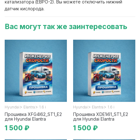
катализатора (ЕВРО-2). Вы можете отключить нижний
датчик кислорода.
Вас могут так же заинтересовать
>
>
>
>
Hyundai
Elantra
1.6 i
Hyundai
Elantra
1.6 i
Прошивка XFG4I62_ST1_E2
Прошивка XDE1i61_ST1_E2
для Hyundai Elantra
для Hyundai Elantra
1 500 ₽
1 500 ₽