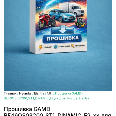
Главная
/
Hyundai
/
Elantra
/
1.6 i
/ Прошивка GAMD-
BE46QS03C00_ST1_DINAMIC_E2_xx для Hyundai Elantra
Прошивка GAMD-
BE46QS03C00_ST1_DINAMIC_E2_xx для