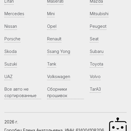
Lifan
Maserati
Mazda
Mercedes
Mini
Mitsubishi
Nissan
Opel
Peugeot
Porsche
Renault
Seat
Skoda
Ssang Yong
Subaru
Suzuki
Tank
Toyota
UAZ
Volkswagen
Volvo
Все авто не
Сборники
ТагАЗ
сортированные
прошивок
2026 г.
Горобец Елена Анатольевна, ИНН: 614004108206