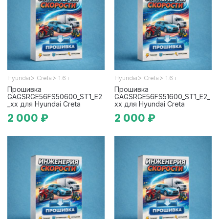
>
>
>
>
Hyundai
Creta
1.6 i
Hyundai
Creta
1.6 i
Прошивка
Прошивка
GAGSRGE56FS50600_ST1_E2
GAGSRGE56FS51600_ST1_E2_
_xx для Hyundai Creta
xx для Hyundai Creta
2 000 ₽
2 000 ₽