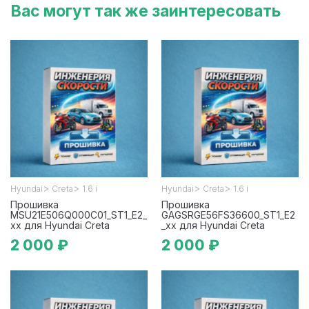
Вас могут так же заинтересовать
>
>
>
>
Hyundai
Creta
1.6 i
Hyundai
Creta
1.6 i
Прошивка
Прошивка
MSU21E506Q000C01_ST1_E2_
GAGSRGE56FS36600_ST1_E2
xx для Hyundai Creta
_xx для Hyundai Creta
2 000 ₽
2 000 ₽