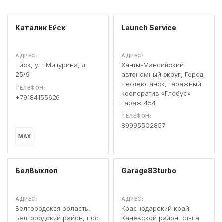
Каталик Ейск
Launch Service
АДРЕС:
АДРЕС:
Ейск, ул. Мичурина, д.
Ханты-Мансийский
25/9
автономный округ, Город
Нефтеюганск, гаражный
ТЕЛЕФОН:
кооператив «Глобус»
+79184155626
гараж 454
ТЕЛЕФОН:
89995502857
MAX
БелВыхлоп
Garage83turbo
АДРЕС:
АДРЕС:
Белгородская область,
Краснодарский край,
Белгородский район, пос.
Каневской район, ст-ца