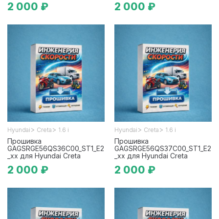
2 000 ₽
2 000 ₽
>
>
>
>
Hyundai
Creta
1.6 i
Hyundai
Creta
1.6 i
Прошивка
Прошивка
GAGSRGE56QS36C00_ST1_E2
GAGSRGE56QS37C00_ST1_E2
_xx для Hyundai Creta
_xx для Hyundai Creta
2 000 ₽
2 000 ₽