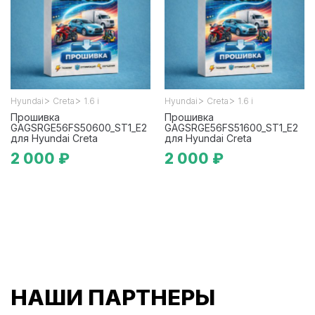
>
>
>
>
Hyundai
Creta
1.6 i
Hyundai
Creta
1.6 i
Прошивка
Прошивка
GAGSRGE56FS50600_ST1_E2
GAGSRGE56FS51600_ST1_E2
для Hyundai Creta
для Hyundai Creta
2 000 ₽
2 000 ₽
НАШИ ПАРТНЕРЫ