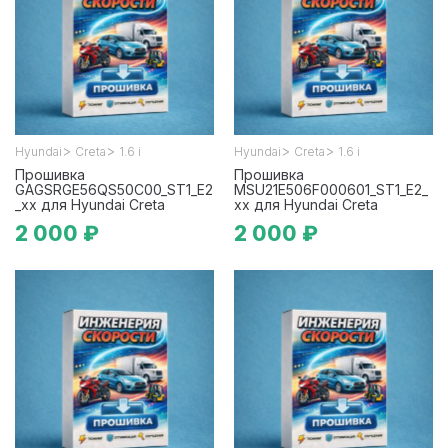
>
>
>
>
Hyundai
Creta
1.6 i
Hyundai
Creta
1.6 i
Прошивка
Прошивка
GAGSRGE56QS50C00_ST1_E2
MSU21E506F000601_ST1_E2_
_xx для Hyundai Creta
xx для Hyundai Creta
2 000 ₽
2 000 ₽