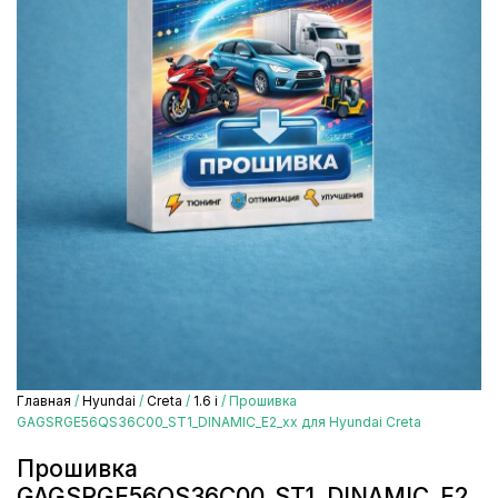
Главная
/
Hyundai
/
Creta
/
1.6 i
/ Прошивка
GAGSRGE56QS36C00_ST1_DINAMIC_E2_xx для Hyundai Creta
Прошивка
GAGSRGE56QS36C00_ST1_DINAMIC_E2_