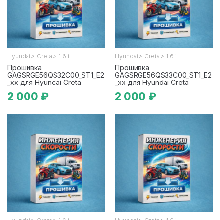
>
>
>
>
Hyundai
Creta
1.6 i
Hyundai
Creta
1.6 i
Прошивка
Прошивка
GAGSRGE56QS32C00_ST1_E2
GAGSRGE56QS33C00_ST1_E2
_xx для Hyundai Creta
_xx для Hyundai Creta
2 000 ₽
2 000 ₽
>
>
>
>