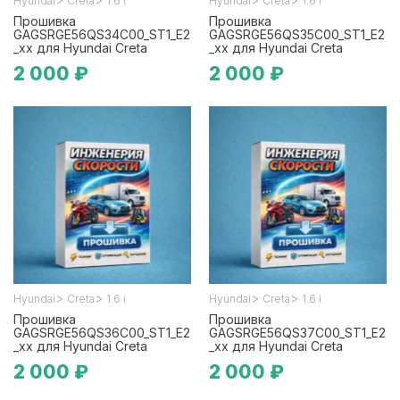
Hyundai
Creta
1.6 i
Hyundai
Creta
1.6 i
Прошивка
Прошивка
GAGSRGE56QS34C00_ST1_E2
GAGSRGE56QS35C00_ST1_E2
_xx для Hyundai Creta
_xx для Hyundai Creta
2 000 ₽
2 000 ₽
>
>
>
>
Hyundai
Creta
1.6 i
Hyundai
Creta
1.6 i
Прошивка
Прошивка
GAGSRGE56QS36C00_ST1_E2
GAGSRGE56QS37C00_ST1_E2
_xx для Hyundai Creta
_xx для Hyundai Creta
2 000 ₽
2 000 ₽