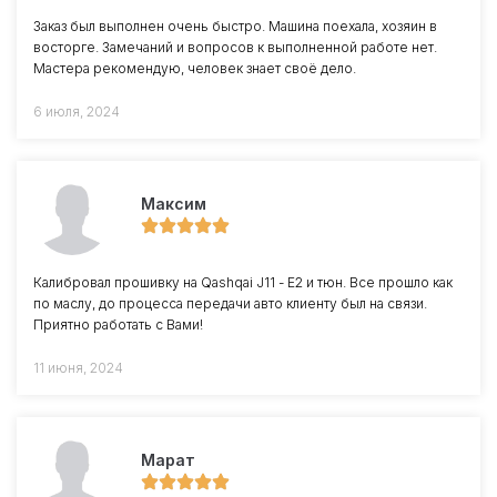
Заказ был выполнен очень быстро. Машина поехала, хозяин в
восторге. Замечаний и вопросов к выполненной работе нет.
Мастера рекомендую, человек знает своё дело.
6 июля, 2024
Максим
Калибровал прошивку на Qashqai J11 - Е2 и тюн. Все прошло как
по маслу, до процесса передачи авто клиенту был на связи.
Приятно работать с Вами!
11 июня, 2024
Марат