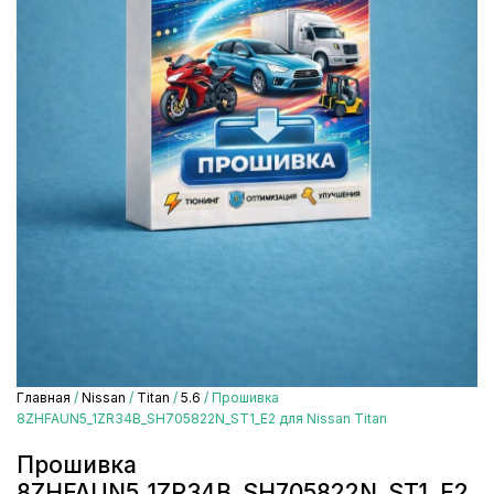
Главная
/
Nissan
/
Titan
/
5.6
/ Прошивка
8ZHFAUN5_1ZR34B_SH705822N_ST1_E2 для Nissan Titan
Прошивка
8ZHFAUN5_1ZR34B_SH705822N_ST1_E2