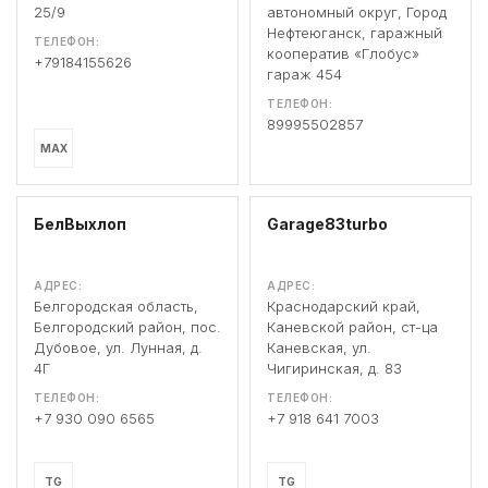
25/9
автономный округ, Город
Нефтеюганск, гаражный
ТЕЛЕФОН:
кооператив «Глобус»
+79184155626
гараж 454
ТЕЛЕФОН:
89995502857
MAX
БелВыхлоп
Garage83turbo
АДРЕС:
АДРЕС:
Белгородская область,
Краснодарский край,
Белгородский район, пос.
Каневской район, ст-ца
Дубовое, ул. Лунная, д.
Каневская, ул.
4Г
Чигиринская, д. 83
ТЕЛЕФОН:
ТЕЛЕФОН:
+7 930 090 6565
+7 918 641 7003
TG
TG