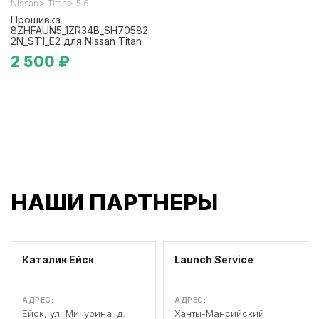
>
>
Nissan
Titan
5.6
Прошивка
8ZHFAUN5_1ZR34B_SH70582
2N_ST1_E2 для Nissan Titan
2 500 ₽
НАШИ ПАРТНЕРЫ
Каталик Ейск
Launch Service
АДРЕС:
АДРЕС:
Ейск, ул. Мичурина, д.
Ханты-Мансийский