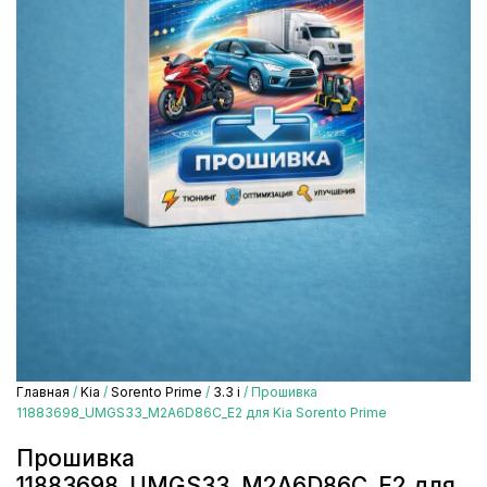
Главная
/
Kia
/
Sorento Prime
/
3.3 i
/ Прошивка
11883698_UMGS33_M2A6D86C_E2 для Kia Sorento Prime
Прошивка
11883698_UMGS33_M2A6D86C_E2 для