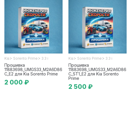
>
>
>
>
Kia
Sorento Prime
3.3 i
Kia
Sorento Prime
3.3 i
Прошивка
Прошивка
11883698_UMGS33_M2A6D86
11883698_UMGS33_M2A6D86
C_E2 для Kia Sorento Prime
C_ST1_E2 для Kia Sorento
Prime
2 000 ₽
2 500 ₽