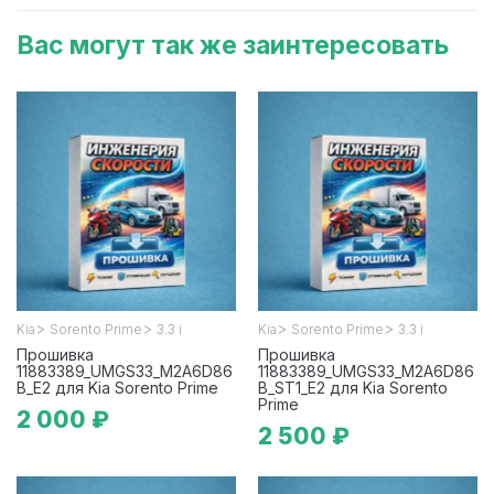
Вас могут так же заинтересовать
>
>
>
>
Kia
Sorento Prime
3.3 i
Kia
Sorento Prime
3.3 i
Прошивка
Прошивка
11883389_UMGS33_M2A6D86
11883389_UMGS33_M2A6D86
B_E2 для Kia Sorento Prime
B_ST1_E2 для Kia Sorento
Prime
2 000 ₽
2 500 ₽