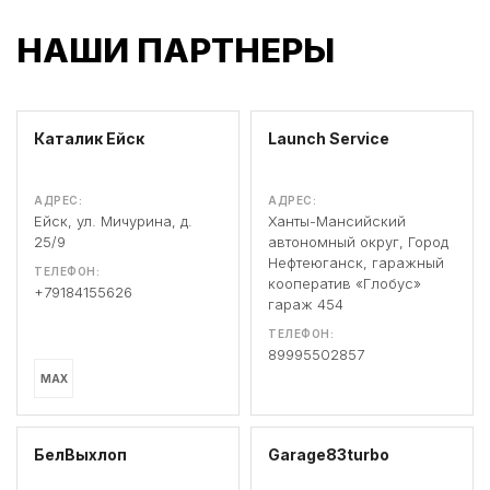
НАШИ ПАРТНЕРЫ
Каталик Ейск
Launch Service
АДРЕС:
АДРЕС:
Ейск, ул. Мичурина, д.
Ханты-Мансийский
25/9
автономный округ, Город
Нефтеюганск, гаражный
ТЕЛЕФОН:
кооператив «Глобус»
+79184155626
гараж 454
ТЕЛЕФОН:
89995502857
MAX
БелВыхлоп
Garage83turbo