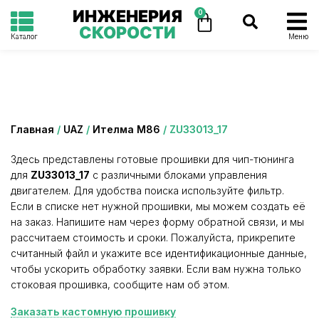
ИНЖЕНЕРИЯ
0
СКОРОСТИ
Каталог
Меню
Категория: ZU33013_17
Главная
/
UAZ
/
Ителма М86
/ ZU33013_17
Здесь представлены готовые прошивки для чип-тюнинга
для
ZU33013_17
с различными блоками управления
двигателем. Для удобства поиска используйте фильтр.
Если в списке нет нужной прошивки, мы можем создать её
на заказ. Напишите нам через форму обратной связи, и мы
рассчитаем стоимость и сроки. Пожалуйста, прикрепите
считанный файл и укажите все идентификационные данные,
чтобы ускорить обработку заявки. Если вам нужна только
стоковая прошивка, сообщите нам об этом.
Заказать кастомную прошивку