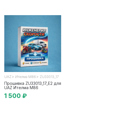
>
>
UAZ
Ителма М86
ZU33013_17
Прошивка ZU33013_17_E2 для
UAZ Ителма М86
1 500 ₽