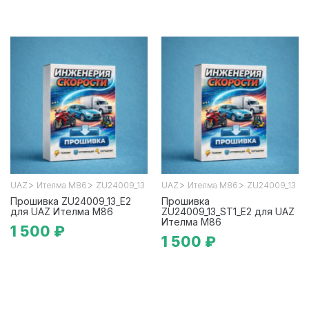
>
>
>
>
UAZ
Ителма М86
ZU24009_13
UAZ
Ителма М86
ZU24009_13
Прошивка ZU24009_13_E2
Прошивка
для UAZ Ителма М86
ZU24009_13_ST1_E2 для UAZ
Ителма М86
1 500 ₽
1 500 ₽