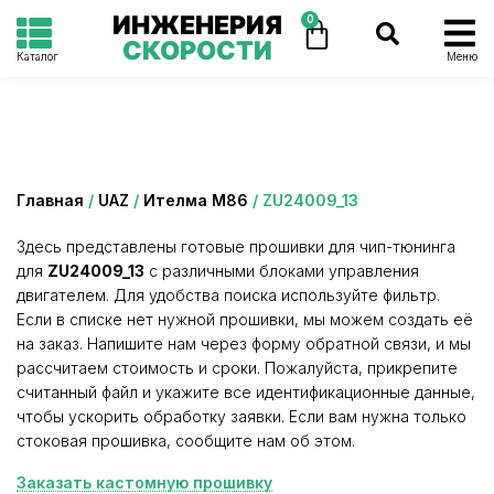
ИНЖЕНЕРИЯ
0
СКОРОСТИ
Каталог
Меню
Категория: ZU24009_13
Главная
/
UAZ
/
Ителма М86
/ ZU24009_13
Здесь представлены готовые прошивки для чип-тюнинга
для
ZU24009_13
с различными блоками управления
двигателем. Для удобства поиска используйте фильтр.
Если в списке нет нужной прошивки, мы можем создать её
на заказ. Напишите нам через форму обратной связи, и мы
рассчитаем стоимость и сроки. Пожалуйста, прикрепите
считанный файл и укажите все идентификационные данные,
чтобы ускорить обработку заявки. Если вам нужна только
стоковая прошивка, сообщите нам об этом.
Заказать кастомную прошивку