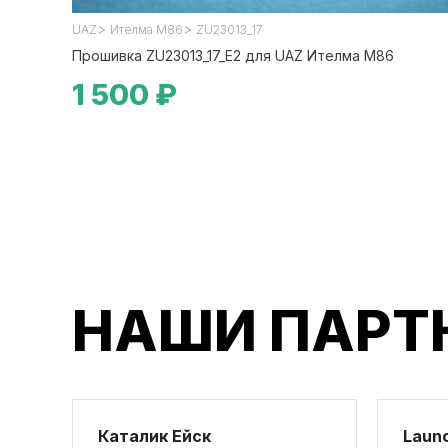
>
>
UAZ
Ителма М86
ZU23013_17
Прошивка ZU23013_17_E2 для UAZ Ителма М86
1 500 ₽
НАШИ ПАРТ
Каталик Ейск
Launc