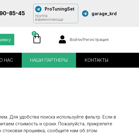
ProTuningSet
290-85-45
garage_krd
группа
взаимопомощи
0
шивку
Войти/Регистрация
О НАС
НАШИ ПАРТНЕРЫ
КОНТАКТЫ
ем. Для удобства поиска используйте фильтр. Если в
читаем стоимость и сроки. Пожалуйста, прикрепите
о стоковая прошивка, сообщите нам об этом.