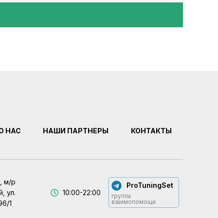
О НАС
НАШИ ПАРТНЕРЫ
КОНТАКТЫ
, м/р
ProTuningSet
, ул.
10:00-22:00
группа
взаимопомощи
96/1