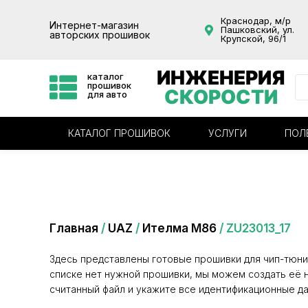
Краснодар, м/р
Интернет-магазин
Пашковский, ул.
авторских прошивок
Крупской, 96/1
ИНЖЕНЕРИЯ
каталог
прошивок
СКОРОСТИ
для авто
КАТАЛОГ ПРОШИВОК
УСЛУГИ
ПОЛ
Категория: ZU23013_17
Главная
/
UAZ
/
Ителма М86
/ ZU23013_17
Здесь представлены готовые прошивки для чип-тюни
списке нет нужной прошивки, мы можем создать её н
считанный файл и укажите все идентификационные да