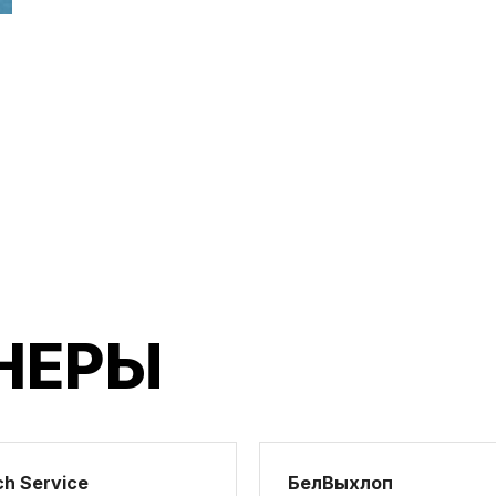
НЕРЫ
h Service
БелВыхлоп