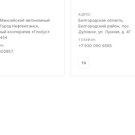
АДРЕС:
-Мансийский автономный
Белгородская область,
 Город Нефтеюганск,
Белгородский район, пос.
ый кооператив «Глобус»
Дубовое, ул. Лунная, д. 4Г
 454
ТЕЛЕФОН:
+7 930 090 6565
Н:
502857
TG