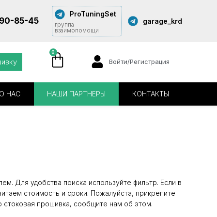
ProTuningSet
290-85-45
garage_krd
группа
взаимопомощи
0
шивку
Войти/Регистрация
О НАС
НАШИ ПАРТНЕРЫ
КОНТАКТЫ
ем. Для удобства поиска используйте фильтр. Если в
читаем стоимость и сроки. Пожалуйста, прикрепите
о стоковая прошивка, сообщите нам об этом.