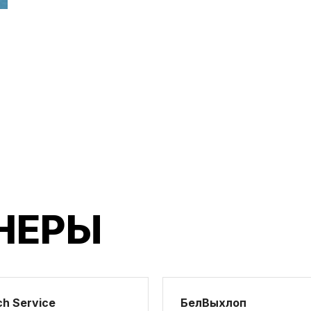
НЕРЫ
h Service
БелВыхлоп