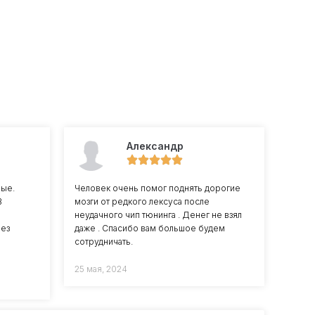
Александр
ные.
Человек очень помог поднять дорогие
В
мозги от редкого лексуса после
неудачного чип тюнинга . Денег не взял
без
даже . Спасибо вам большое будем
сотрудничать.
25 мая, 2024