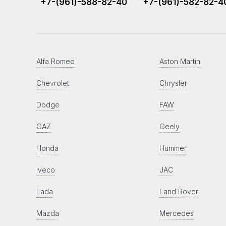
+7-(961)-588-82-40
+7-(961)-582-82-4
Alfa Romeo
Aston Martin
Chevrolet
Chrysler
Dodge
FAW
GAZ
Geely
Honda
Hummer
Iveco
JAC
Lada
Land Rover
Mazda
Mercedes