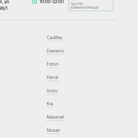
, ул.
10:00-22:00
группа
взаимопомощи
96/1
Cadillac
Daewoo
Foton
Haval
Isuzu
Kia
Maserati
Nissan