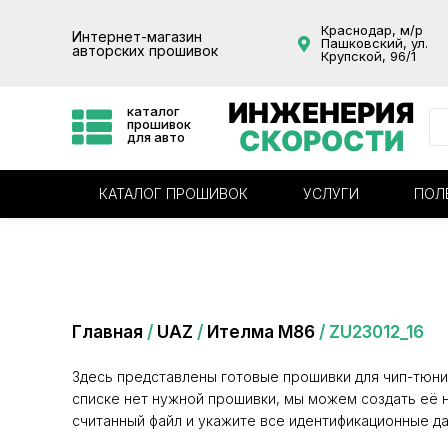
Краснодар, м/р
Интернет-магазин
Пашковский, ул.
авторских прошивок
Крупской, 96/1
ИНЖЕНЕРИЯ
каталог
прошивок
СКОРОСТИ
для авто
КАТАЛОГ ПРОШИВОК
УСЛУГИ
ПОЛ
Категория: ZU23012_16
Главная
/
UAZ
/
Ителма М86
/ ZU23012_16
Здесь представлены готовые прошивки для чип-тюни
списке нет нужной прошивки, мы можем создать её н
считанный файл и укажите все идентификационные да