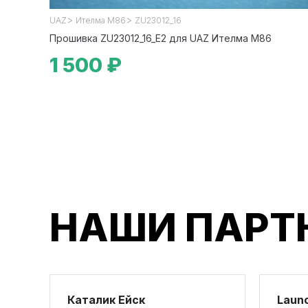
>
>
UAZ
Ителма М86
ZU23012_16
Прошивка ZU23012_16_E2 для UAZ Ителма М86
1 500 ₽
НАШИ ПАРТ
Каталик Ейск
Launc