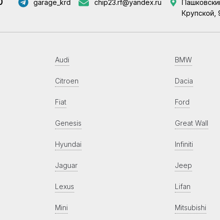
0
garage_krd
chip23.rf@yandex.ru
Пашковский
Крупской, 
Audi
BMW
Citroen
Dacia
Fiat
Ford
Genesis
Great Wall
Hyundai
Infiniti
Jaguar
Jeep
Lexus
Lifan
Mini
Mitsubishi