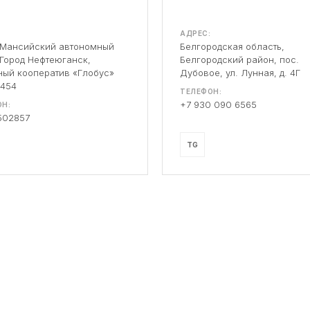
АДРЕС:
-Мансийский автономный
Белгородская область,
 Город Нефтеюганск,
Белгородский район, пос.
ый кооператив «Глобус»
Дубовое, ул. Лунная, д. 4Г
 454
ТЕЛЕФОН:
+7 930 090 6565
Н:
502857
TG