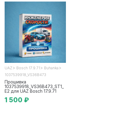
>
>
>
UAZ
Bosch 17.9.71
Buhanka
1037539918_VS36B473
Прошивка
1037539918_VS36B473_ST1_
E2 для UAZ Bosch 17.9.71
1 500 ₽