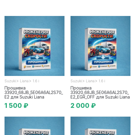
>
>
>
>
Suzuki
Liana
1.6 i
Suzuki
Liana
1.6 i
Прошивка
Прошивка
33920_68JB_5E06A6AL2S70_
33920_68JB_5E06A6AL2S70_
E2 для Suzuki Liana
E2_EGR_OFF для Suzuki Liana
1 500 ₽
2 000 ₽