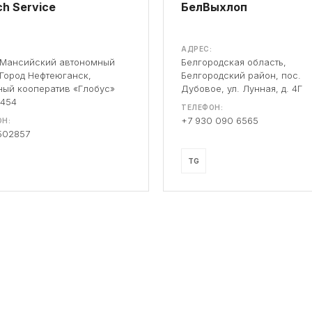
h Service
БелВыхлоп
АДРЕС:
-Мансийский автономный
Белгородская область,
 Город Нефтеюганск,
Белгородский район, пос.
ый кооператив «Глобус»
Дубовое, ул. Лунная, д. 4Г
 454
ТЕЛЕФОН:
+7 930 090 6565
Н:
502857
TG