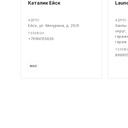
Каталик Ейск
Launc
АДРЕС:
АДРЕС:
Ейск, ул. Мичурина, д. 25/9
Ханты
округ,
ТЕЛЕФОН:
гаражн
+79184155626
гараж
ТЕЛЕФО
89995
MAX