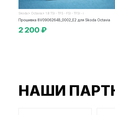
>
>
Skoda
Octavia
1.8 TSI - TFS - FSI - TFSI - i
Прошивка 8V0906264B_0002_E2 для Skoda Octavia
2 200 ₽
НАШИ ПАРТ