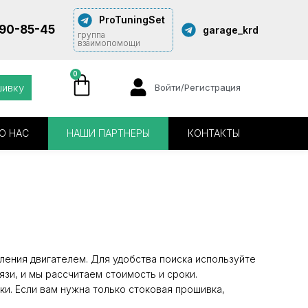
ProTuningSet
290-85-45
garage_krd
группа
взаимопомощи
0
шивку
Войти/Регистрация
О НАС
НАШИ ПАРТНЕРЫ
КОНТАКТЫ
ления двигателем. Для удобства поиска используйте
язи, и мы рассчитаем стоимость и сроки.
и. Если вам нужна только стоковая прошивка,