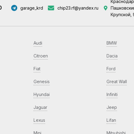
Краснодар
0
garage_krd
chip23.rf@yandex.ru
Пашковский
Крупской, 
Audi
BMW
Citroen
Dacia
Fiat
Ford
Genesis
Great Wall
Hyundai
Infiniti
Jaguar
Jeep
Lexus
Lifan
Mini
Mitsubishi