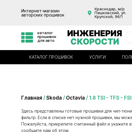
Краснодар, м/р
Интернет-магазин
Пашковский, ул.
авторских прошивок
Крупской, 96/1
ИНЖЕНЕРИЯ
каталог
прошивок
СКОРОСТИ
для авто
КАТАЛОГ ПРОШИВОК
УСЛУГИ
ПОЛ
Категория: 1.8 TSI - TFS - FSI - TFSI - i
Главная
/
Skoda
/
Octavia
/ 1.8 TSI - TFS - FSI 
Здесь представлены готовые прошивки для чип-тюни
фильтр. Если в списке нет нужной прошивки, мы може
Пожалуйста, прикрепите считанный файл и укажите в
сообщите нам об этом.