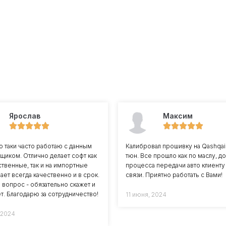
Ярослав
Максим
 таки часто работаю с данным
Калибровал прошивку на Qashqai J
щиком. Отлично делает софт как
тюн. Все прошло как по маслу, до
ственные, так и на импортные
процесса передачи авто клиенту
ает всегда качественно и в срок.
связи. Приятно работать с Вами!
ь вопрос - обязательно скажет и
т. Благодарю за сотрудничество!
11 июня, 2024
 2024