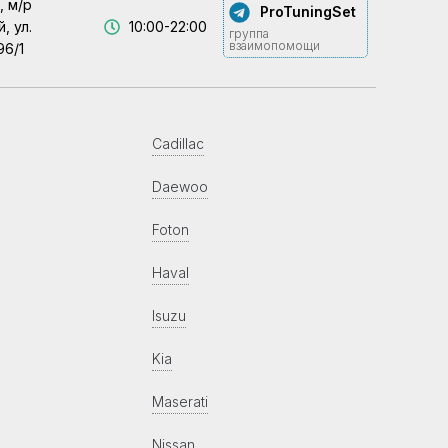
, м/р
ProTuningSet
, ул.
10:00-22:00
группа
взаимопомощи
96/1
Cadillac
Daewoo
Foton
Haval
Isuzu
Kia
Maserati
Nissan