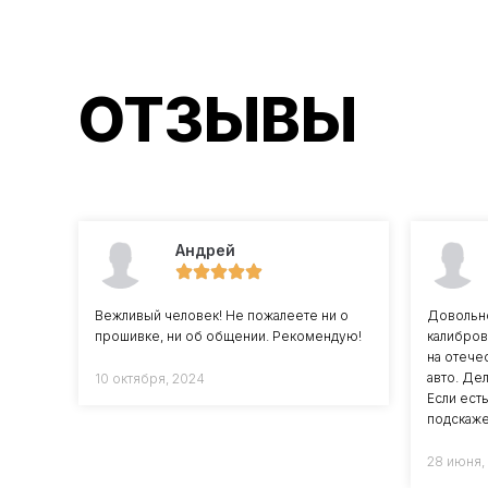
ОТЗЫВЫ
Андрей
Вежливый человек! Не пожалеете ни о
Довольно
прошивке, ни об общении. Рекомендую!
калибров
на отече
авто. Дел
10 октября, 2024
Если ест
подскаже
28 июня,